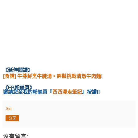
《延伸閱讀
》
[食譜] 牛蒡鮮烹牛腱湯。輕鬆挑戰清燉牛肉麵!
《
FB粉絲頁
》
邀請您至我的粉絲頁
『
西西漫走筆記
』按讚!!
Sisi
分享
沒有留言: