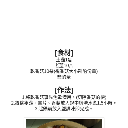
[食材]
土雞1隻
老薑10片
乾香菇10朵(視香菇大小斟酌份量)
鹽酌量
[作法]
1.將乾香菇事先泡軟備用。(
切除香菇的梗)
2.將整隻雞、薑片、香菇放入鍋中與清水煮1.5小時。
3.起鍋前放入鹽調味即完成。