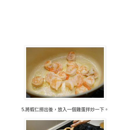
5.將蝦仁撈出後，放入一個雞蛋拌炒一下。