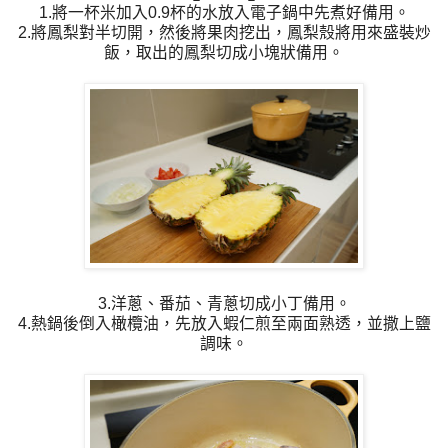
1.將一杯米加入0.9杯的水放入電子鍋中先煮好備用。
2.將鳳梨對半切開，然後將果肉挖出，鳳梨殼將用來盛裝炒
飯，取出的鳳梨切成小塊狀備用。
3.洋蔥、番茄、青蔥切成小丁備用。
4.熱鍋後倒入橄欖油，先放入蝦仁煎至兩面熟透，並撒上鹽
調味。