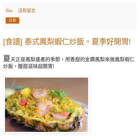
Sisi
沒有留言:
分享
[食譜] 泰式鳳梨蝦仁炒飯。夏季好開胃!
夏
天正是鳳梨盛產的季節，用香甜的金鑽鳳梨來做鳳梨蝦仁
炒飯，酸甜滋味超開胃!