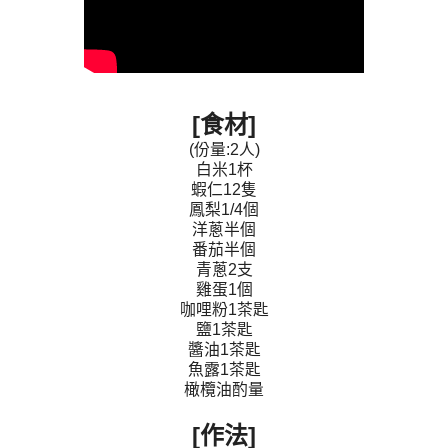
[食材]
(份量:2人)
白米1杯
蝦仁12隻
鳳梨1/4個
洋蔥半個
番茄半個
青蔥2支
雞蛋1個
咖哩粉1茶匙
鹽1茶匙
醬油1茶匙
魚露1茶匙
橄欖油酌量
[作法]