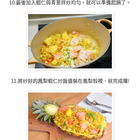
10.最後加入蝦仁與青蔥拌炒均勻，就可以準備起鍋了。
11.將炒好的鳳梨蝦仁炒飯盛裝在鳳梨殼裡，就完成囉!