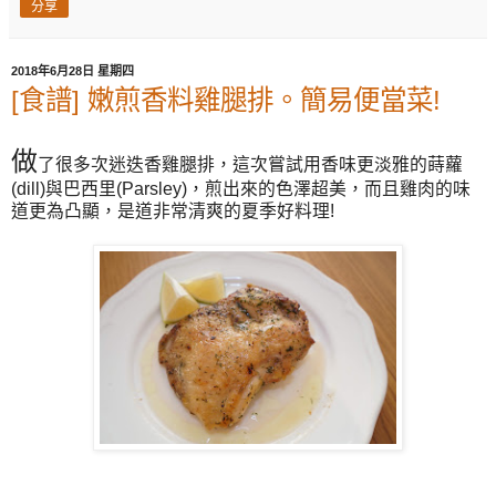
分享
2018年6月28日 星期四
[食譜] 嫩煎香料雞腿排。簡易便當菜!
做
了很多次迷迭香雞腿排，這次嘗試用香味更淡雅的蒔蘿
(dill)與巴西里(Parsley)，煎出來的色澤超美，而且雞肉的味
道更為凸顯，是道非常清爽的夏季好料理!