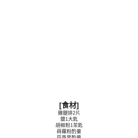
[食材]
雞腿排2片
鹽1大匙
胡椒粉1茶匙
蒔蘿粉酌量
巴西里酌量