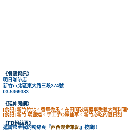
《
餐廳資訊
》
明日咖啡店
新竹市北區東大路三段374號
03-5369383
《延伸閱讀
》
[食記] 新竹竹北。香草微風。在田間玻璃屋享受義大利料理!
[食記] 新竹 瑪露連。手工芋Q嫩仙草。新竹必吃的夏日甜
《
FB粉絲頁
》
邀請您至我的粉絲頁
『
西西漫走筆記
』按讚!!