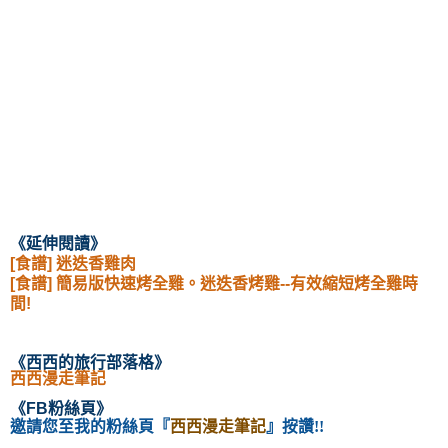
《延伸閱讀
》
[食譜] 迷迭香雞肉
[食譜] 簡易版快速烤全雞。迷迭香烤雞--有效縮短烤全雞時
間!
《西西的旅行部落格
》
西西漫走筆記
《
FB粉絲頁
》
邀請您至我的粉絲頁
『
西西漫走筆記
』按讚!!