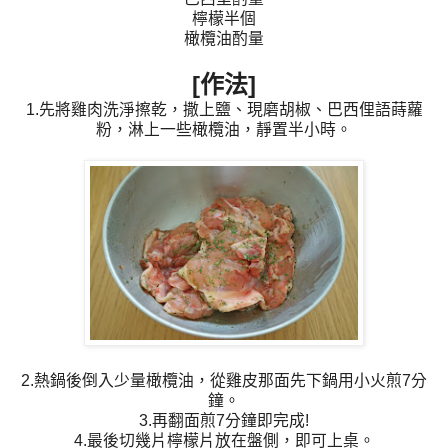
檸檬半個
橄欖油酌量
[作法]
1.先將雞肉洗淨擦乾，撒上鹽、現磨胡椒、巴西俚語蒔蘿
粉，淋上一些橄欖油，靜置半小時。
2.熱鍋後倒入少量橄欖油，從雞皮那面先下鍋用小火煎7分
鐘。
3.再翻面煎7分鐘即完成!
4.最後切幾片檸檬片放在盤側，即可上桌。