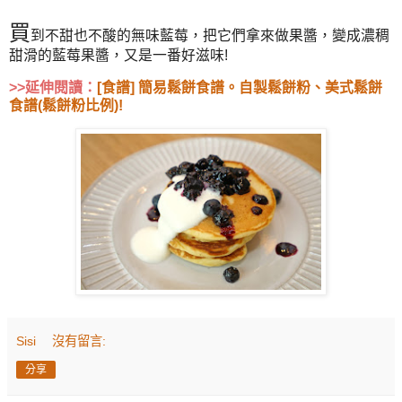
買
到不甜也不酸的無味藍莓，把它們拿來做果醬，變成濃稠
甜滑的藍莓果醬，又是一番好滋味!
>>延伸閱讀：
[食譜] 簡易鬆餅食譜。自製鬆餅粉、美式鬆餅
食譜(鬆餅粉比例)!
Sisi
沒有留言:
分享