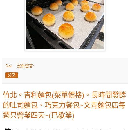
Sisi
沒有留言:
分享
竹北。吉利麵包(菜單價格)。長時間發酵
的吐司麵包、巧克力餐包~文青麵包店每
週只營業四天~(已歇業)