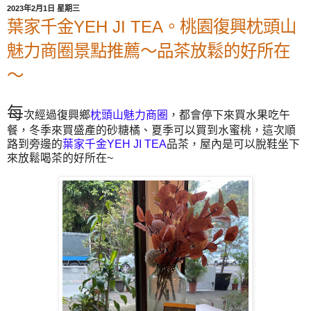
2023年2月1日 星期三
葉家千金YEH JI TEA。桃園復興枕頭山
魅力商圈景點推薦～品茶放鬆的好所在
～
每
次經過復興鄉
枕頭山魅力商圈
，都會停下來買水果吃午
餐，冬季來買盛產的砂糖橘、夏季可以買到水蜜桃，這次順
路到旁邊的
葉家千金YEH JI TEA
品茶，屋內是可以脫鞋坐下
來放鬆喝茶的好所在~