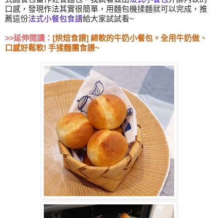
口感，發現作法其實很簡單，用麵包機揉麵就可以完成，推
薦這份
法式小餐包食譜
給大家試試看~
>>延伸閱讀：
[烘焙食譜] 綿軟的牛奶小餐包。全用牛奶做、
口感好鬆軟! 手揉麵團食譜~