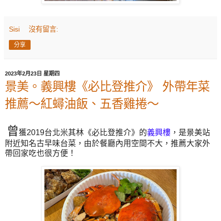
Sisi
沒有留言:
分享
2023年2月23日 星期四
景美。義興樓《必比登推介》 外帶年菜
推薦～紅蟳油飯、五香雞捲～
曾
獲2019台北米其林《必比登推介》的
義興樓
，是景美站
附近知名古早味台菜，由於餐廳內用空間不大，推薦大家外
帶回家吃也很方便！