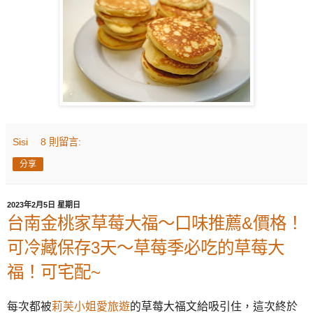
Sisi
8 則留言:
分享
2023年2月5日 星期日
台南金桃家草莓大福～口味推薦&價格！
可冷藏保存3天～草莓季必吃的草莓大
福！可宅配~
每
次都被
莉芙小姐愛旅遊
的草莓大福文給吸引住，這次終於