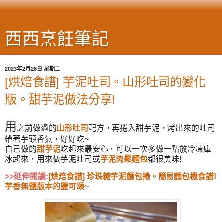
西西烹飪筆記
2023年2月28日 星期二
[烘焙食譜] 芋泥吐司。山形吐司的變化
版。甜芋泥做法分享!
用
之前做過的
山形吐司
配方，再捲入甜芋泥，烤出來的吐司
帶著芋頭香氣，好好吃~
自己做的
甜芋泥
吃起來最安心，
可以一次多做一點放冷凍庫
冰起來，用來做芋泥吐司或
芋泥肉鬆麵包
都很美味!
>>延伸閱讀:
[烘焙食譜] 珍珠糖芋泥麵包捲。簡易麵包機食譜!
芋香無鹽版本的鹽可頌~