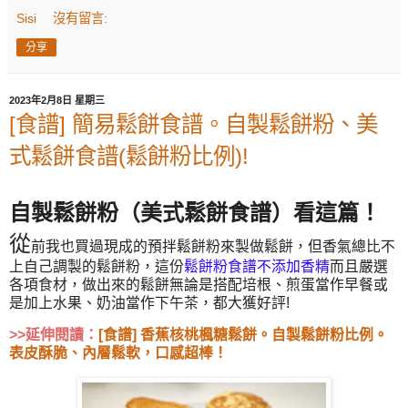
Sisi
沒有留言:
分享
2023年2月8日 星期三
[食譜] 簡易鬆餅食譜。自製鬆餅粉、美
式鬆餅食譜(鬆餅粉比例)!
自製鬆餅粉（美式鬆餅食譜）看這篇！
從
前我也買過現成的預拌鬆餅粉來製做鬆餅，但香氣總比不
上自己調製的鬆餅粉，這份
鬆餅粉食譜不添加香精
而且嚴選
各項食材，做出來的鬆餅無論是搭配培根、煎蛋當作早餐或
是加上水果、奶油當作下午茶，都大獲好評!
>>延伸閱讀：
[食譜] 香蕉核桃楓糖鬆餅。自製鬆餅粉比例。
表皮酥脆、內層鬆軟，口感超棒！