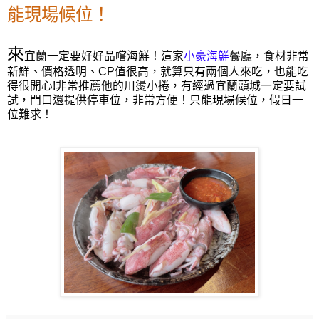
能現場候位！
來
宜蘭一定要好好品嚐海鮮！這家
小豪海鮮
餐廳，食材非常
新鮮、價格透明、CP值很高，就算只有兩個人來吃，也能吃
得很開心!非常推薦他的川燙小捲，有經過宜蘭頭城一定要試
試，門口還提供停車位，非常方便！
只能現場候位，假日一
位難求！