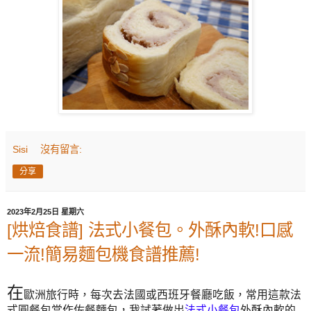
Sisi
沒有留言:
分享
2023年2月25日 星期六
[烘焙食譜] 法式小餐包。外酥內軟!口感
一流!簡易麵包機食譜推薦!
在
歐洲旅行時，每次去法國或西班牙餐廳吃飯，常用這款法
式圓餐包當作佐餐麵包，我試著做出
法式小餐包
外酥內軟的