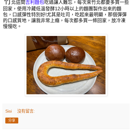
竹
北這間
吉利麵包
吃過讓人難忘，每次來竹北都要多買一些
回家，使用冷藏低溫發酵12小時以上的麵團製作出來的麵
包，口感彈性特別好!尤其是吐司，吃起來最明顯，那個彈彈
的口感質地，讓我非常上癮，每次都多買一條回家，放冷凍
慢慢吃。
Sisi
沒有留言:
分享