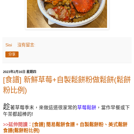
Sisi
沒有留言:
分享
2023年2月16日 星期四
[食譜] 新鮮草莓+自製鬆餅粉做鬆餅(鬆餅
粉比例)
趁
著草莓季末，來做這道很家常的
草莓鬆餅
，當作早餐或下
午茶都超棒的!
>>延伸閱讀：
[食譜] 簡易鬆餅食譜。自製鬆餅粉、美式鬆餅
食譜(鬆餅粉比例)