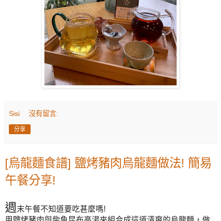
Sisi
沒有留言:
分享
[烏龍麵食譜] 鹽烤豬肉烏龍麵做法! 簡易
午餐分享!
週
末午餐不知道要吃甚麼嗎!
用鹽烤豬肉與柴魚昆布高湯來組合成這道清爽的烏龍麵，做