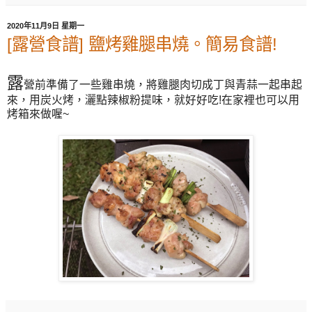
2020年11月9日 星期一
[露營食譜] 鹽烤雞腿串燒。簡易食譜!
露
營前準備了一些雞串燒，將雞腿肉切成丁與青蒜一起串起
來，用炭火烤，灑點辣椒粉提味，就好好吃!在家裡也可以用
烤箱來做喔~