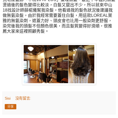
燙過後的髮色變得比較淡，白髮又竄出不少，所以就來中山
18找設計師薛楉爔幫我染髮，他看過我的髮色狀況後建議我
做無氨染髮，由於我經常需要蓋住白髮，用這款LOREAL萊
雅的無氨染劑，遮蓋力好、頭皮會也比用一般染劑更舒服，
染完後我的頭髮不但顏色很美，而且髮質變得好滑順，很推
薦大家來這裡照顧秀髮。
Sisi
沒有留言:
分享