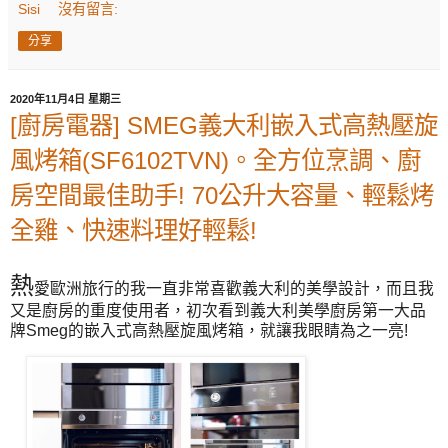
Sisi
沒有留言:
分享
2020年11月4日 星期三
[廚房電器] SMEG義大利嵌入式高熱壓旋
風烤箱(SF6102TVN)。全方位烹調、廚
房空間最佳助手! 70公升大容量、輕鬆烤
全雞、快速料理好輕鬆!
熱
愛歐洲旅行的我一直非常喜歡義大利的美學設計，而且我
又是廚房的重度使用者，初次看到義大利美學廚房第一大品
牌Smeg的嵌入式高熱壓旋風烤箱，就讓我眼睛為之一亮!