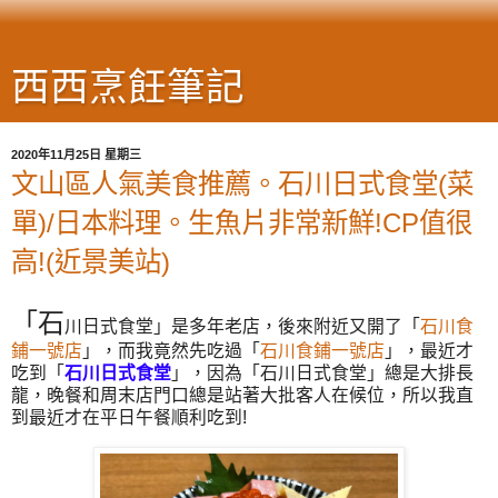
西西烹飪筆記
2020年11月25日 星期三
文山區人氣美食推薦。石川日式食堂(菜
單)/日本料理。生魚片非常新鮮!CP值很
高!(近景美站)
「
石
川日式食堂
」
是多年老店，後來附近又開了「
石川食
鋪一號店
」，而我竟然先吃過
「
石川食鋪一號店
」，最近才
吃到
「
石川日式食堂
」，因為
「
石川日式食堂
」總是大排長
龍，晚餐和周末店門口總是站著大批客人在候位，所以我直
到最近才在平日午餐順利吃到!