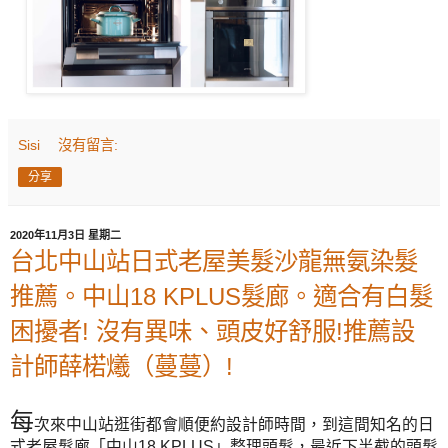
Sisi
沒有留言:
分享
2020年11月3日 星期二
台北中山站日式老屋美髮沙龍無氨染髮
推薦。中山18 KPLUS髮廊。適合有白髮
困擾者! 沒有異味、頭皮好舒服!推薦設
計師薛楉爔（蔓蔓）!
每
次來中山站逛街都會順便約設計師時間，到這間知名的日
式老屋髮廊「中山18 KPLUS」整理頭髮，最近下半截的頭髮