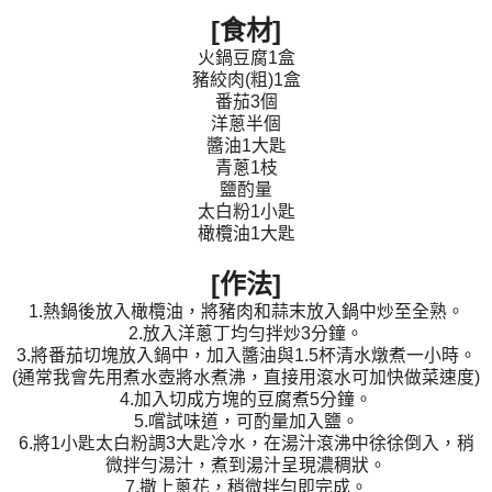
[食材]
火鍋豆腐1盒
豬絞肉(粗)1盒
番茄3個
洋蔥半個
醬油1大匙
青蔥1枝
鹽酌量
太白粉1小匙
橄欖油1大匙
[作法]
1.熱鍋後放入橄欖油，將豬肉和蒜末放入鍋中炒至全熟。
2.放入洋蔥丁均勻拌炒3分鐘。
3.將番茄切塊放入鍋中，加入醬油與1.5杯清水燉煮一小時。
(通常我會先用煮水壺將水煮沸，直接用滾水可加快做菜速度)
4.加入切成方塊的豆腐煮5分鐘。
5.嚐試味道，可酌量加入鹽。
6.將1小匙太白粉調3大匙冷水，在湯汁滾沸中徐徐倒入，稍
微拌勻湯汁，煮到湯汁呈現濃稠狀。
7.撒上蔥花，稍微拌勻即完成。