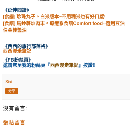
《延伸閱讀
》
[食譜] 珍珠丸子。白米版本~不用糯米也有好口感!
[食譜] 馬鈴薯炒肉末。療癒系食譜Comfort food--選用豆油
伯金桂醬油
《西西的旅行部落格
》
西西漫走筆記
《
FB粉絲頁
》
邀請您至我的粉絲頁
『
西西漫走筆記
』按讚!!
Sisi
分享
沒有留言:
張貼留言