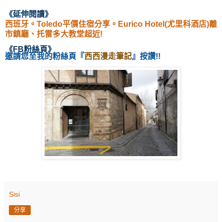
《延伸閱讀
》
西班牙。Toledo平價住宿分享。Eurico Hotel(尤里科酒店)離
市鎮廳、托雷多大教堂超近!
《
FB粉絲頁
》
邀請您至我的粉絲頁
『
西西漫走筆記
』按讚!!
Sisi
分享