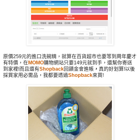
原價259元的進口洗碗精，就算在百貨超市也要等到周年慶才
有特價，在
MOMO
購物網站只要149元就到手，還幫你寄送
到家裡!而且還有
Shopback
回饋金會進帳
，
真的好划算!以後
採買家用必需品，我都要透過
Shopback
來買!