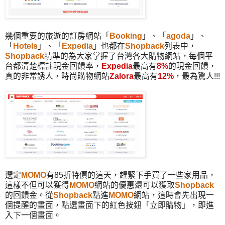
幾個重要的旅遊的訂房網站
「
Booking
」、
「
agoda
」、
「
Hotels
」、
「
Expedia
」
也都在
Shopback
列表中，
Shopback
精準的為大家掌握了台灣各大購物網站，每個平
台都清楚標註現金回饋率，
Expedia
最高有
8%
的現金回饋，
真的非常誘人，時尚購物網站
Zalora
最高有
12%
，最為驚人!!!
選定
MOMO
有85折特價的這天，趕緊下手買了一些家用品，
這樣不但可以獲得
MOMO
網站的優惠還可以獲取
Shopback
的回饋金。從
Shopback
點進
MOMO
網站，這時會先出現一
個提醒的畫面，點選畫面下的紅色按鈕
「立即購物」，即進
入下一個畫面。