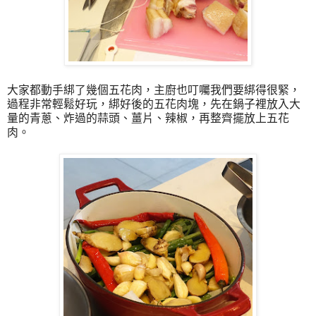
大家都動手綁了幾個五花肉，主廚也叮囑我們要綁得很緊，
過程非常輕鬆好玩，綁好後的五花肉塊，先在鍋子裡放入大
量的青蔥、炸過的蒜頭、薑片、辣椒，再整齊擺放上五花
肉。