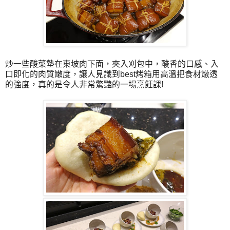
炒一些酸菜墊在東坡肉下面，夾入刈包中，酸香的口感、入
口即化的肉質嫩度，讓人見識到best烤箱用高溫把食材燉透
的強度，真的是令人非常驚豔的一場烹飪課!