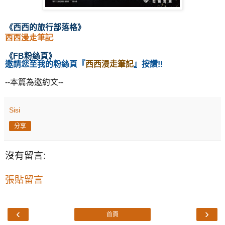
《西西的旅行部落格》
西西漫走筆記
《
FB粉絲頁
》
邀請您至我的粉絲頁
『
西西漫走筆記
』按讚!!
--本篇為邀約文--
Sisi
分享
沒有留言:
張貼留言
‹
›
首頁