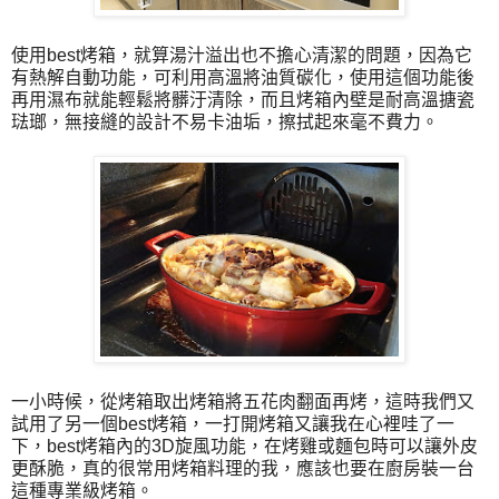
使用best烤箱，就算湯汁溢出也不擔心清潔的問題，因為它
有熱解自動功能，可利用高溫將油質碳化，使用這個功能後
再用濕布就能輕鬆將髒汙清除，而且烤箱內壁是耐高溫搪瓷
琺瑯，無接縫的設計不易卡油垢，擦拭起來毫不費力。
一小時候，從烤箱取出烤箱將五花肉翻面再烤，這時我們又
試用了另一個best烤箱，一打開烤箱又讓我在心裡哇了一
下，best烤箱內的3D旋風功能，在烤雞或麵包時可以讓外皮
更酥脆，真的很常用烤箱料理的我，應該也要在廚房裝一台
這種專業級烤箱。