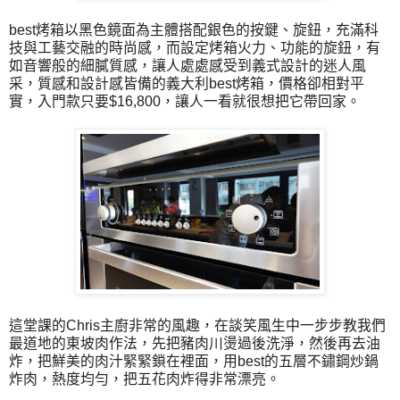
best烤箱以黑色鏡面為主體搭配銀色的按鍵、旋鈕，充滿科
技與工藝交融的時尚感，而設定烤箱火力、功能的旋鈕，有
如音響般的細膩質感，讓人處處感受到義式設計的迷人風
采，質感和設計感皆備的義大利best烤箱，價格卻相對平
實，入門款只要$16,800，讓人一看就很想把它帶回家。
這堂課的Chris主廚非常的風趣，在談笑風生中一步步教我們
最道地的東坡肉作法，先把豬肉川燙過後洗淨，然後再去油
炸，把鮮美的肉汁緊緊鎖在裡面，用best的五層不鏽鋼炒鍋
炸肉，熱度均勻，把五花肉炸得非常漂亮。