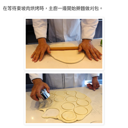
在等待東坡肉烘烤時，主廚一邊開始擀麵做刈包。