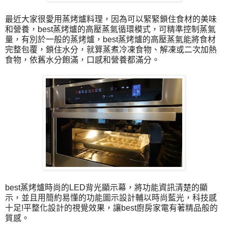
最近大家很愛用蒸烤爐料理，因為可以緊緊鎖住食材的美味
和營養，best蒸烤爐的高壓蒸氣循環模式，可精準控制蒸氣
量，有別於一般的蒸烤爐，best蒸烤爐的高壓蒸氣能將食材
完整包覆，鎖住水分，就算蒸煮冷凍食物、解凍或二次加熱
食物，依舊水分飽滿，口感和營養都滿分。
best蒸烤爐時尚的LED背光顯示幕，將功能資訊清楚的顯
示，並且用簡約易懂的功能圖示設計輔以時尚藍光，科技感
十足!平整化設計的視覺效果，讓best廚房家電有著精品般的
質感。