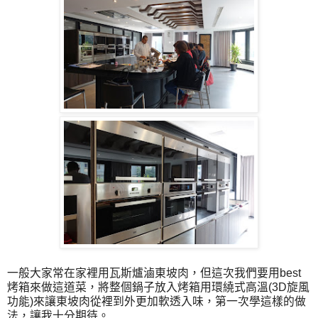
一般大家常在家裡用瓦斯爐滷東坡肉，但這次我們要用best
烤箱來做這道菜，將整個鍋子放入烤箱用環繞式高溫(3D旋風
功能)來讓東坡肉從裡到外更加軟透入味，第一次學這樣的做
法，讓我十分期待。