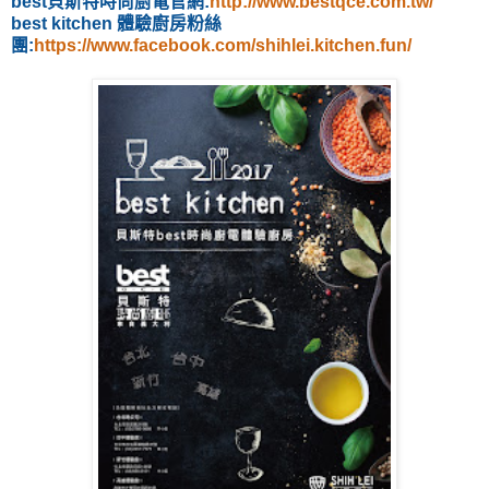
best貝斯特時尚廚電官網:
http://www.bestqce.com.tw/
best kitchen 體驗廚房粉絲
團:
https://www.facebook.com/shihlei.kitchen.fun/