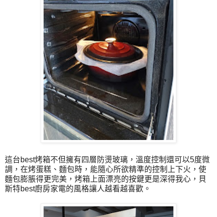
這台best烤箱不但擁有四層防燙玻璃，溫度控制還可以5度微
調，在烤蛋糕、麵包時，能隨心所欲精準的控制上下火，使
麵包膨脹得更完美，烤箱上面漂亮的按鍵更是深得我心，貝
斯特best廚房家電的風格讓人越看越喜歡。