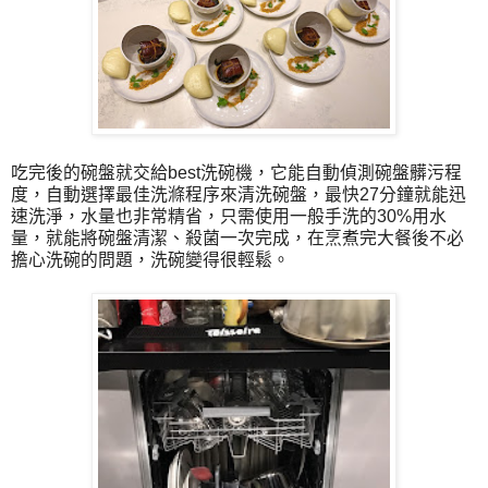
吃完後的碗盤就交給best洗碗機，它能自動偵測碗盤髒污程
度，自動選擇最佳洗滌程序來清洗碗盤，最快27分鐘就能迅
速洗淨，水量也非常精省，只需使用一般手洗的30%用水
量，就能將碗盤清潔、殺菌一次完成，在烹煮完大餐後不必
擔心洗碗的問題，洗碗變得很輕鬆。