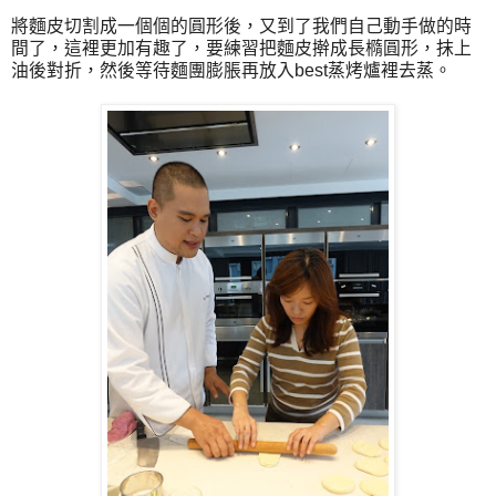
將麵皮切割成一個個的圓形後，又到了我們自己動手做的時
間了，這裡更加有趣了，要練習把麵皮擀成長橢圓形，抹上
油後對折，然後等待麵團膨脹再放入best蒸烤爐裡去蒸。