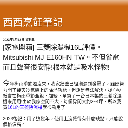
西西烹飪筆記
2023年1月13日 星期五
[家電開箱] 三菱除濕機16L評價。
Mitsubishi MJ-E160HN-TW。不但省電
而且聲音很安靜!根本就是吸水怪物!
今
年梅雨季節還沒來，我家牆壁已經潮濕到發霉了，雖然努
力開了幾天冷氣機上的除溼功能，但還是無法解決，擔心壁
紙會在梅雨季節全毀，趕緊下單買了一台日本製的三菱除濕
機來用用!由於我家空間不大，每個房間大約2~4坪，所以我
買
16L的三菱除濕機
就很夠用了!
2023後記：用了這幾年，使用上沒覺得有什麼缺點，只能說
價格偏高。