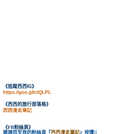
《
追蹤西西IG
》
https://goo.gl/ctQLPL
《西西的旅行部落格》
西西漫走筆記
《
FB粉絲頁
》
邀請您至我的粉絲頁
『
西西漫走筆記
』按讚!!