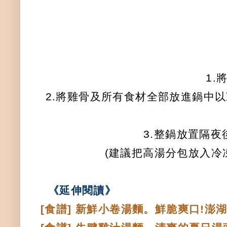
1.
2.將雞骨及所有食材全部放進鍋中
3.整鍋放置隔
(建議把高湯分包放入冷
《延伸閱讀
》
[食譜] 新鮮小卷湯麵。鮮脆爽口!澎