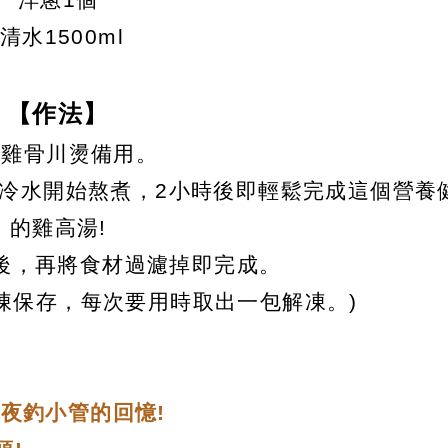
清水1500ml
【作法】
將雞骨川燙備用。
以冷水開始熬煮，2小時後即輕鬆完成這個營養
的雞高湯!
夜後，再將食材過濾掉即完成。
凍保存，每次要用時取出一包解凍。)
湖夜釣小管的回憶!