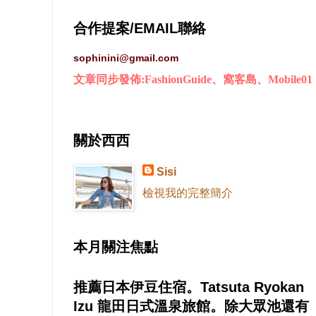
合作提案/EMAIL聯絡
sophinini@gmail.com
文章同步發佈:FashionGuide、窩客島、Mobile01
關於西西
Sisi
檢視我的完整簡介
本月關注焦點
推薦日本伊豆住宿。Tatsuta Ryokan
Izu 龍田日式溫泉旅館。除大眾池還有