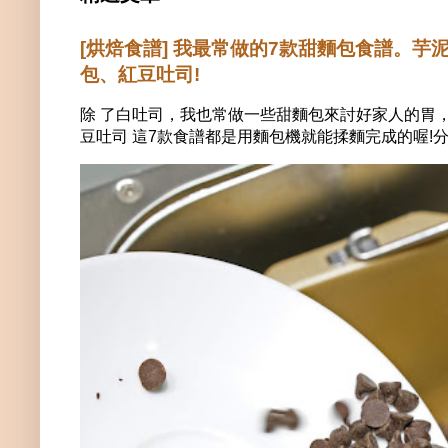
[烘焙食譜] 我最常做的7款甜麵包食譜。
包、紅豆吐司!
除 了白吐司，我也常做一些甜麵包來討好家人的胃
豆吐司 這7款食譜都是用麵包機就能揉麵完成的喔!