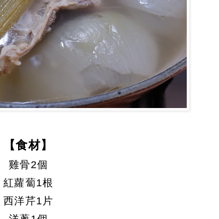
【食材】
雞骨2個
紅蘿蔔1根
西洋芹1片
洋蔥1個