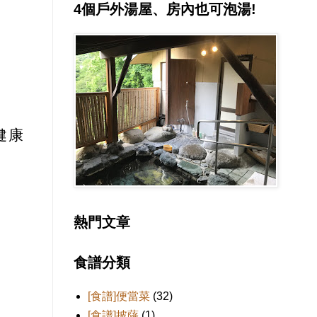
4個戶外湯屋、房內也可泡湯!
健康
熱門文章
食譜分類
[食譜]便當菜
(32)
[食譜]披薩
(1)