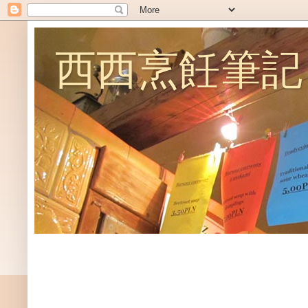
西西烹飪筆記