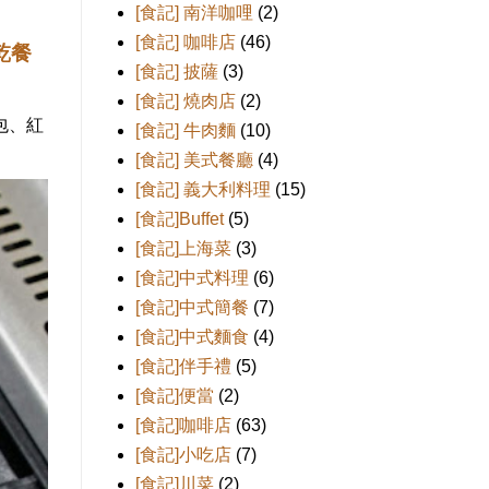
[食記] 南洋咖哩
(2)
[食記] 咖啡店
(46)
乾餐
[食記] 披薩
(3)
[食記] 燒肉店
(2)
包、紅
[食記] 牛肉麵
(10)
[食記] 美式餐廳
(4)
[食記] 義大利料理
(15)
[食記]Buffet
(5)
[食記]上海菜
(3)
[食記]中式料理
(6)
[食記]中式簡餐
(7)
[食記]中式麵食
(4)
[食記]伴手禮
(5)
[食記]便當
(2)
[食記]咖啡店
(63)
[食記]小吃店
(7)
[食記]川菜
(2)