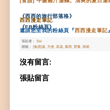
[食譜] 牛腱雞汁湯麵。清爽的夏日湯
《西西的旅行部落格
》
西西漫走筆記
《
FB粉絲頁
》
邀請您至我的粉絲頁
『
西西漫走筆記
張貼者：
Sisi
標籤：
[食譜]湯
,
方便
,
高湯
,
萬用
,
營養
,
簡易
沒有留言:
張貼留言