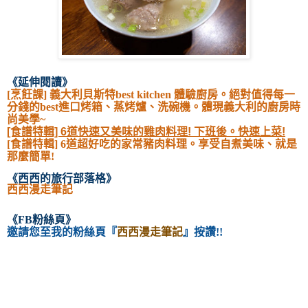
《延伸閱讀
》
[烹飪課] 義大利貝斯特best kitchen 體驗廚房。絕對值得每一
分錢的best進口烤箱、蒸烤爐、洗碗機。體現義大利的廚房時
尚美學~
[食譜特輯] 6道快速又美味的雞肉料理! 下班後。快速上菜!
[食譜特輯] 6道超好吃的家常豬肉料理。享受自煮美味、就是
那麼簡單!
《西西的旅行部落格
》
西西漫走筆記
《
FB粉絲頁
》
邀請您至我的粉絲頁
『
西西漫走筆記
』按讚!!