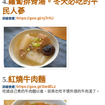
4.
蘿蔔排骨湯。冬天必吃的平
民人蔘
https://goo.gl/cj7rHJ
詳細食譜
│
5.
紅燒牛肉麵
https://goo.gl/GwdELz
詳細食譜
│
吃過自己煮的牛肉麵以後，就再也吃不慣外頭的牛肉湯了。