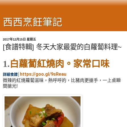
西西烹飪筆記
2017年12月15日 星期五
[食譜特輯] 冬天大家最愛的白蘿蔔料理~
1.
白蘿蔔紅燒肉。家常口味
https://goo.gl/9sReau
詳細食譜
│
微辣的紅燒蘿蔔滋味，熱呼呼的，比豬肉更搶手，一上桌瞬
間搶光!