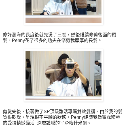
修好瀏海的長度後就先燙了三卷，然後繼續修剪後面的頭
髮，Penny花了很多的功夫在修剪我厚厚的長髮。
剪燙完後，接著做了SP頂級馥活專屬雙效髮護，由於我的髮
質很乾燥，呈現很不平順的狀態，Penny建議我做微霧精萃
的受損精緻馥活+深層護膜的平滑喀什米爾。