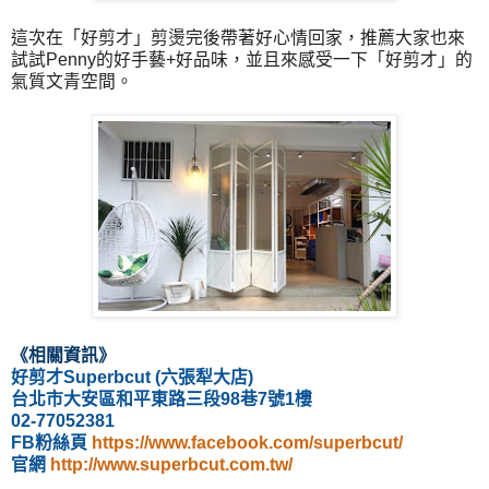
這次在
「
好剪才
」
剪燙完後帶著好心情回家，推薦大家也來
試試Penny的好手藝+好品味，並且來感受一下
「
好剪才
」
的
氣質文青空間。
《相關資訊
》
好剪才Superbcut (六張犁大店)
台北市大安區和平東路三段98巷7號1樓
02-77052381
FB粉絲頁
https://www.facebook.com/superbcut/
官網
http://www.superbcut.com.tw/