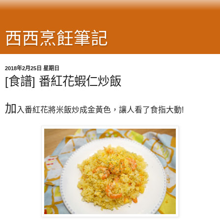
西西烹飪筆記
2018年2月25日 星期日
[食譜] 番紅花蝦仁炒飯
加
入番紅花將米飯炒成金黃色，讓人看了食指大動!