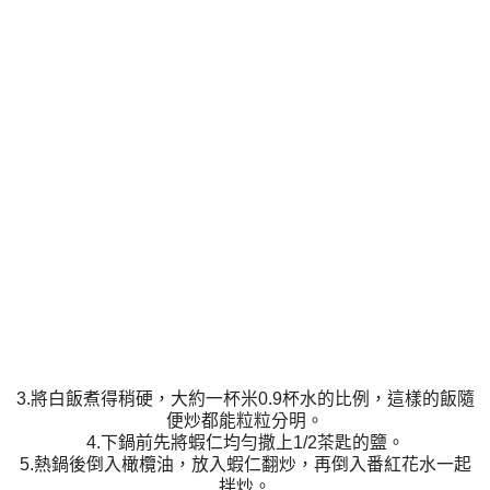
3.將白飯煮得稍硬，大約一杯米0.9杯水的比例，這樣的飯隨
便炒都能粒粒分明。
4.下鍋前先將蝦仁均勻撒上1/2茶匙的鹽。
5.熱鍋後倒入橄欖油，放入蝦仁翻炒，再倒入番紅花水一起
拌炒。