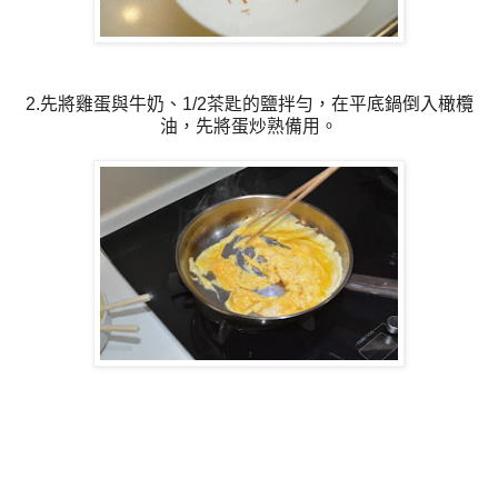
2.先將雞蛋與牛奶、1/2茶匙的鹽拌勻，在平底鍋倒入橄欖
油，先將蛋炒熟備用。