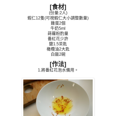
[食材]
(份量:2人)
蝦仁12隻(可視蝦仁大小調整數量)
雞蛋2個
牛奶5ml
蒔蘿粉酌量
番紅花少許
鹽1.5茶匙
橄欖油2大匙
白飯2碗
[作法]
1.將番紅花泡水備用。