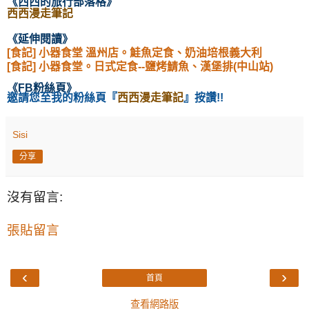
《西西的旅行部落格
》
西西漫走筆記
《延伸閱讀
》
[食記] 小器食堂 溫州店。鮭魚定食、奶油培根義大利
[食記] 小器食堂。日式定食--鹽烤鯖魚、漢堡排(中山站)
《
FB粉絲頁
》
邀請您至我的粉絲頁
『
西西漫走筆記
』按讚!!
Sisi
分享
沒有留言:
張貼留言
‹
›
首頁
查看網路版