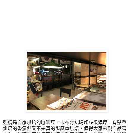
強調是自家烘焙的咖啡豆，卡布奇諾喝起來很濃厚，有點重
烘培的香氣但又不是真的那麼重烘焙，值得大家來親自品嘗