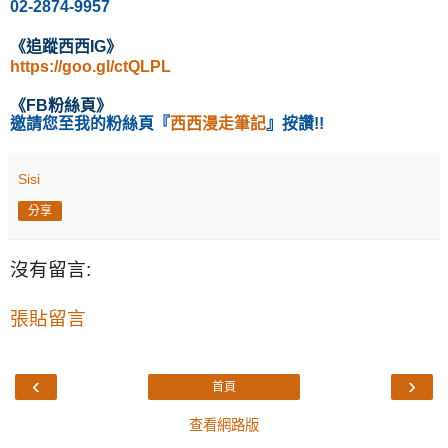
02-2874-9957
《
追蹤西西IG
》
https://goo.gl/ctQLPL
《
FB粉絲頁
》
邀請您至我的粉絲頁
『
西西漫走筆記
』按讚!!
Sisi
分享
沒有留言:
張貼留言
‹
›
首頁
查看網路版