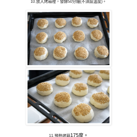
10.放入烤箱裡，發酵50分鐘(不須設溫度)。
175度。
11.預熱烤箱