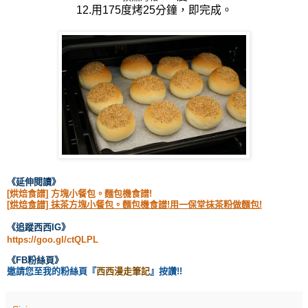
12.用175度烤25分鐘，即完成。
《延伸閱讀
》
[烘焙食譜] 方塊小餐包。麵包機食譜!
[烘焙食譜] 抹茶方塊小餐包。麵包機食譜!用一保堂抹茶粉做麵包!
《
追蹤西西IG
》
https://goo.gl/ctQLPL
《
FB粉絲頁
》
邀請您至我的粉絲頁
『
西西漫走筆記
』按讚!!