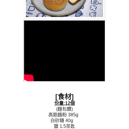
[食材]
份量:12個
(麵包體)
高筋麵粉 385g
白砂糖 40g
鹽 1.5茶匙