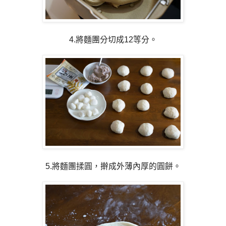
4.將麵團分切成12等分。
5.將麵團揉圓，擀成外薄內厚的圓餅。