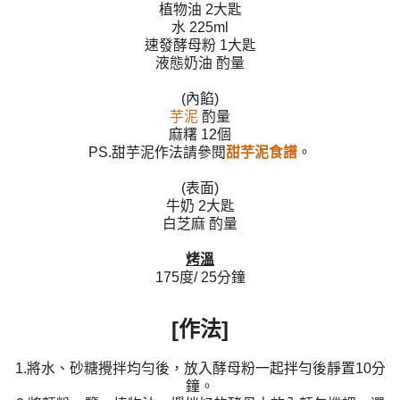
植物油 2大匙
水 225ml
速發酵母粉 1大匙
液態奶油 酌量
(內餡)
芋泥
酌量
麻糬 12個
PS.甜芋泥作法請參閱
甜芋泥食譜
。
(表面)
牛奶 2大匙
白芝麻 酌量
烤溫
175度/ 25分鐘
[作法]
1.將水、砂糖攪拌均勻後，放入酵母粉一起拌勻後靜置10分
鐘。