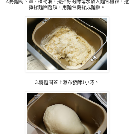
2.將麵粉、鹽、植物油、攪拌好的酵母水放入麵包機裡，選
擇揉麵團選項，用麵包機揉成麵糰。
3.將麵團蓋上濕布發酵1小時。