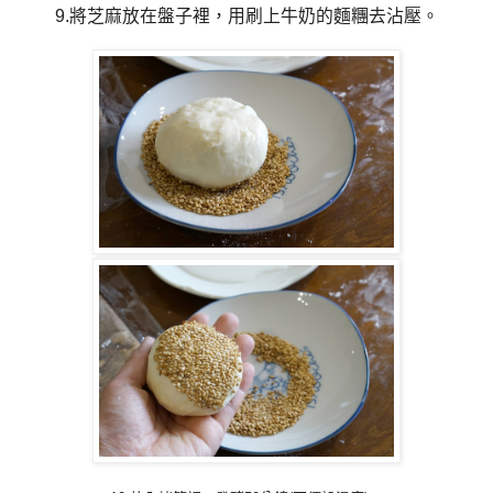
9.將芝麻放在盤子裡，用刷上牛奶的麵糰去沾壓。