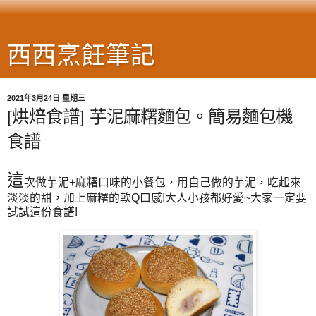
西西烹飪筆記
2021年3月24日 星期三
[烘焙食譜] 芋泥麻糬麵包。簡易麵包機
食譜
這
次做芋泥+麻糬口味的小餐包，用自己做的芋泥，吃起來
淡淡的甜，加上麻糬的軟Q口感!大人小孩都好愛~大家一定要
試試這份食譜!