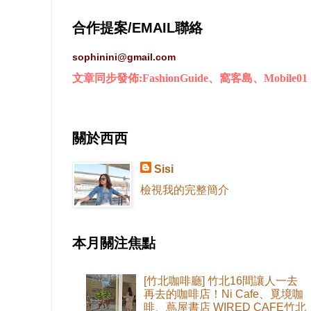
合作提案/EMAIL聯絡
sophinini@gmail.com
文章同步發佈:FashionGuide、窩客島、Mobile01
關於西西
Sisi
檢視我的完整簡介
本月關注焦點
[竹北咖啡廳] 竹北16間讓人一去
再去的咖啡店！Ni Cafe、覓境咖
啡、蔦屋書店 WIRED CAFE竹北