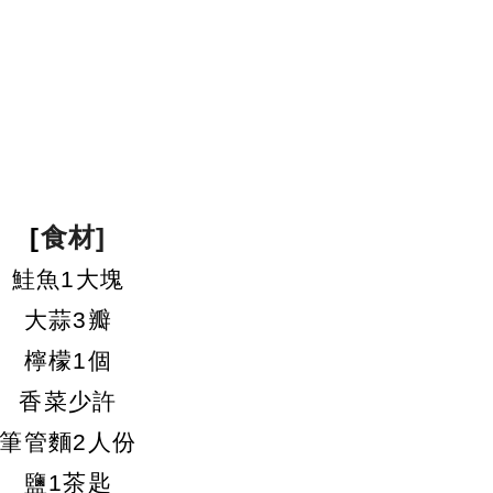
[
食材]
鮭魚1大塊
大蒜3瓣
檸檬1個
香菜少許
筆管麵2人份
鹽1茶匙