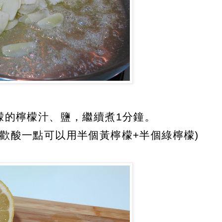
檬的檸檬汁、鹽，繼續煮1分鐘。
歡酸一點可以用半個黃檸檬+半個綠檸檬)