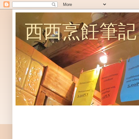
西西烹飪筆記