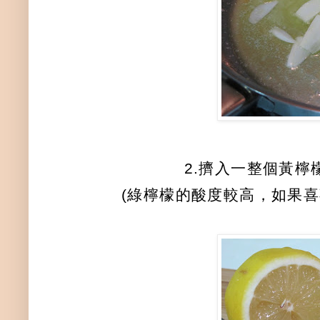
2.擠入一整個黃檸
(綠檸檬的酸度較高，如果喜