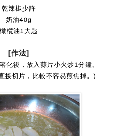
乾辣椒少許
奶油40g
橄欖油1大匙
[
作法]
熱溶化後，放入蒜片小火炒1分鐘。
直接切片，比較不容易煎焦掉。)