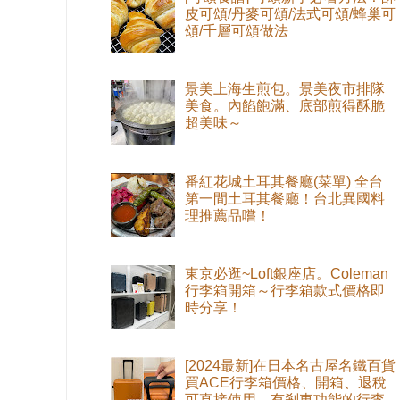
皮可頌/丹麥可頌/法式可頌/蜂巢可
頌/千層可頌做法
景美上海生煎包。景美夜市排隊
美食。內餡飽滿、底部煎得酥脆
超美味～
番紅花城土耳其餐廳(菜單) 全台
第一間土耳其餐廳！台北異國料
理推薦品嚐！
東京必逛~Loft銀座店。Coleman
行李箱開箱～行李箱款式價格即
時分享！
[2024最新]在日本名古屋名鐵百貨
買ACE行李箱價格、開箱、退稅
可直接使用。有剎車功能的行李