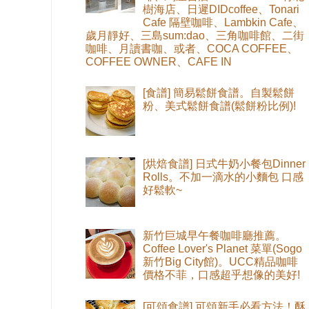
樹海店、日遲DIDcoffee、Tonari
Cafe 隔壁咖啡、Lambkin Cafe、
歲月靜好、三島sum:dao、三角咖啡館、二街
咖啡、月讀書咖、或者、COCA COFFEE、
COFFEE OWNER、CAFE IN
[食譜] 簡易鬆餅食譜。自製鬆餅
粉、美式鬆餅食譜(鬆餅粉比例)!
[烘焙食譜] 日式牛奶小餐包Dinner
Rolls。不加一滴水的小麵包 口感
好鬆軟~
新竹巨城早午餐咖啡廳推薦。
Coffee Lover's Planet 菜單(Sogo
新竹Big City館)。UCC精品咖啡
價格不菲，口感超乎想像的美好!
[可頌食譜] 可頌新手必看方法！酥