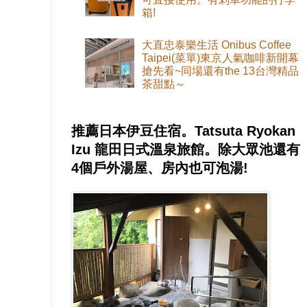
箱!
大直忠泰樂生活 Onibus Coffee
Taipei(菜單)東京人氣咖啡新開幕
搶先看~同場還有the 13台灣精品
茶甜點～
推薦日本伊豆住宿。Tatsuta Ryokan
Izu 龍田日式溫泉旅館。除大眾池還有
4個戶外湯屋、房內也可泡湯!