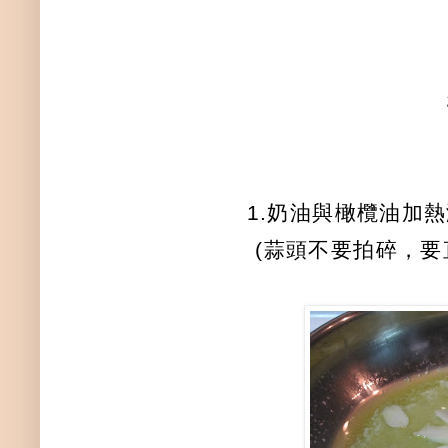
1.奶油與橄欖油加
(蒜頭不要拍碎，要