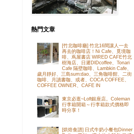
熱門文章
[竹北咖啡廳] 竹北16間讓人一去
再去的咖啡店！Ni Cafe、覓境咖
啡、蔦屋書店 WIRED CAFE竹北
樹海店、日遲DIDcoffee、Tonari
Cafe 隔壁咖啡、Lambkin Cafe、
歲月靜好、三島sum:dao、三角咖啡館、二街
咖啡、月讀書咖、或者、COCA COFFEE、
COFFEE OWNER、CAFE IN
東京必逛~Loft銀座店。Coleman
行李箱開箱～行李箱款式價格即
時分享！
[烘焙食譜] 日式牛奶小餐包Dinner