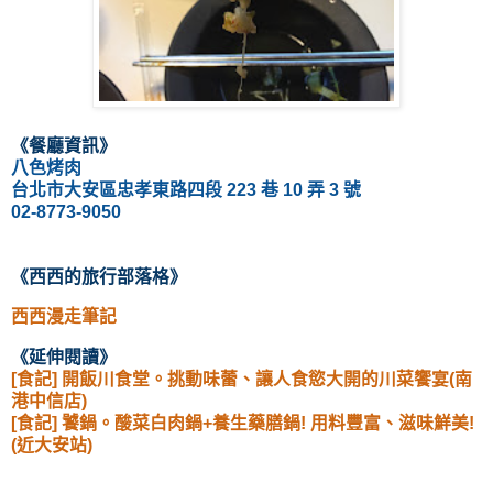
《
餐廳資訊
》
八色烤肉
台北市大安區忠孝東路四段 223 巷 10 弄 3 號
02-8773-9050
《西西的旅行部落格
》
西西漫走筆記
《延伸閱讀
》
[食記] 開飯川食堂。挑動味蕾、讓人食慾大開的川菜饗宴(南
港中信店)
[食記] 饕鍋。酸菜白肉鍋+養生藥膳鍋! 用料豐富、滋味鮮美!
(近大安站)