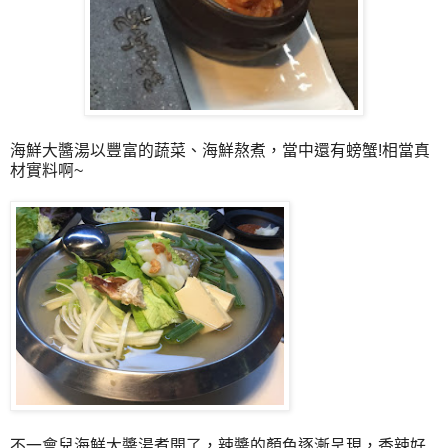
海鮮大醬湯以豐富的蔬菜、海鮮熬煮，當中還有螃蟹!相當真
材實料啊~
不一會兒海鮮大醬湯煮開了，辣醬的顏色逐漸呈現，香辣好