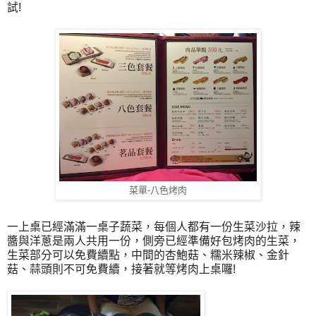
試!
菜單-八色烤肉
一上桌已經滿滿一桌子蔬菜，每個人都有一份生菜沙拉，辣
醬與洋蔥是兩人共用一份，側旁已經準備好包烤肉的生菜，
生菜部分可以免費續點，中間的杏鮑菇、糯米辣椒、金針
菇、蒜頭則不可免費續，接著就等烤肉上桌囉!