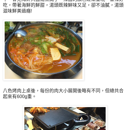
吃，帶著海鮮的鮮甜，湯頭既辣鮮味又足，卻不油膩，湯頭
滋味鮮美過癮!
八色烤肉上桌後，每份的肉大小展開後略有不同，但總共合
起來有600g重。