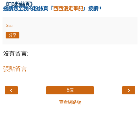
《
FB粉絲頁
》
邀請您至我的粉絲頁
『
西西漫走筆記
』按讚!!
Sisi
分享
沒有留言:
張貼留言
‹
›
首頁
查看網路版