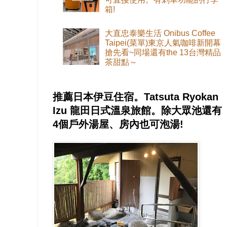
箱!
大直忠泰樂生活 Onibus Coffee
Taipei(菜單)東京人氣咖啡新開幕
搶先看~同場還有the 13台灣精品
茶甜點～
推薦日本伊豆住宿。Tatsuta Ryokan
Izu 龍田日式溫泉旅館。除大眾池還有
4個戶外湯屋、房內也可泡湯!