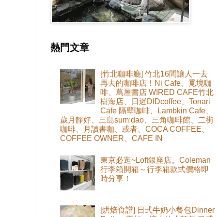
熱門文章
[竹北咖啡廳] 竹北16間讓人一去
再去的咖啡店！Ni Cafe、覓境咖
啡、蔦屋書店 WIRED CAFE竹北
樹海店、日遲DIDcoffee、Tonari
Cafe 隔壁咖啡、Lambkin Cafe、
歲月靜好、三島sum:dao、三角咖啡館、二街
咖啡、月讀書咖、或者、COCA COFFEE、
COFFEE OWNER、CAFE IN
東京必逛~Loft銀座店。Coleman
行李箱開箱～行李箱款式價格即
時分享！
[烘焙食譜] 日式牛奶小餐包Dinner