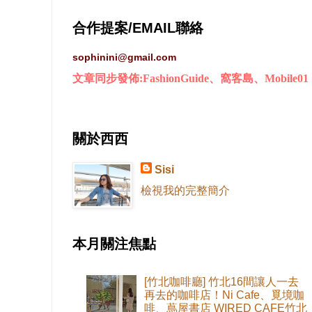
合作提案/EMAIL聯絡
sophinini@gmail.com
文章同步發佈:FashionGuide、窩客島、Mobile01
關於西西
Sisi
檢視我的完整簡介
本月關注焦點
[竹北咖啡廳] 竹北16間讓人一去
再去的咖啡店！Ni Cafe、覓境咖
啡、蔦屋書店 WIRED CAFE竹北