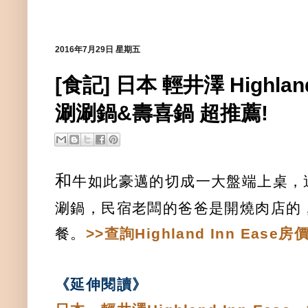
2016年7月29日 星期五
[食記] 日本 輕井澤 Highla
涮涮鍋&壽喜鍋 超推薦!
和
牛如此豪邁的切成一大盤端上桌，
涮鍋，民宿老闆的爸爸是開燒肉店的
餐。
>>查詢Highland Inn Ease房
《延伸閱讀
》