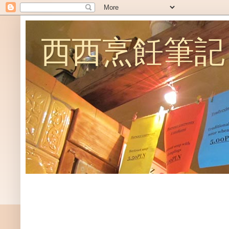
西西烹飪筆記