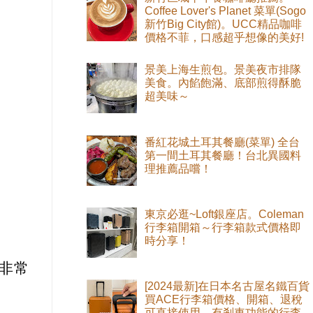
Coffee Lover's Planet 菜單(Sogo
新竹Big City館)。UCC精品咖啡
價格不菲，口感超乎想像的美好!
景美上海生煎包。景美夜市排隊
美食。內餡飽滿、底部煎得酥脆
超美味～
番紅花城土耳其餐廳(菜單) 全台
第一間土耳其餐廳！台北異國料
理推薦品嚐！
東京必逛~Loft銀座店。Coleman
行李箱開箱～行李箱款式價格即
時分享！
非常
[2024最新]在日本名古屋名鐵百貨
買ACE行李箱價格、開箱、退稅
可直接使用。有剎車功能的行李