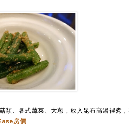
的菇類、各式蔬菜、大蔥，放入昆布高湯裡煮，
 Ease房價