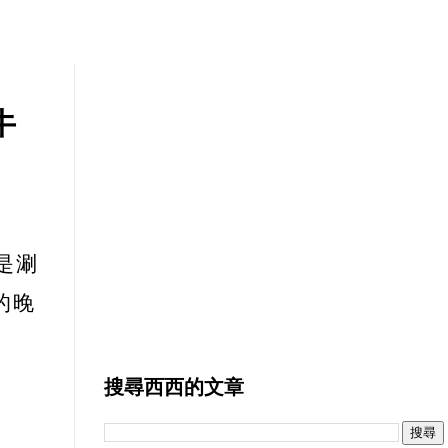
牛
是涮
的晚
搜尋西西的文章