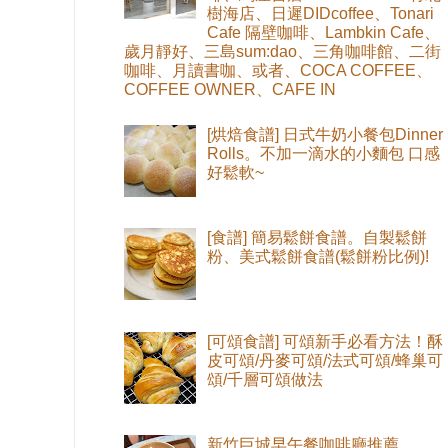
樹海店、日遲DIDcoffee、Tonari
Cafe 隔壁咖啡、Lambkin Cafe、
歲月靜好、三島sum:dao、三角咖啡館、二街
咖啡、月讀書咖、或者、COCA COFFEE、
COFFEE OWNER、CAFE IN
[烘焙食譜] 日式牛奶小餐包Dinner
Rolls。不加一滴水的小麵包 口感
好鬆軟~
[食譜] 簡易鬆餅食譜。自製鬆餅
粉、美式鬆餅食譜(鬆餅粉比例)!
[可頌食譜] 可頌新手必看方法！酥
皮可頌/丹麥可頌/法式可頌/蜂巢可
頌/千層可頌做法
新竹巨城早午餐咖啡廳推薦。