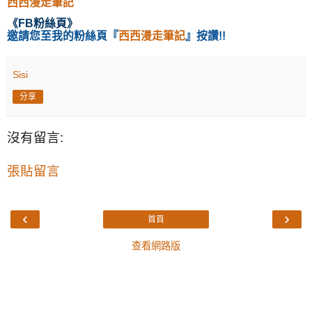
西西漫走筆記
《
FB粉絲頁
》
邀請您至我的粉絲頁
『
西西漫走筆記
』按讚!!
Sisi
分享
沒有留言:
張貼留言
‹
›
首頁
查看網路版