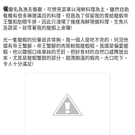
餐
廳名為漁夫餐廳，可想見菜單以海鮮料理為主，雖然自助
餐檯有很多琳瑯滿目的料理，但我為了保留我的胃給
龍蝦帝
王蟹和肋眼牛排
，因此只淺嚐了幾樣海鮮現做料理、生魚片
及蔬菜，就等著我的龍蝦上桌囉!
光一隻龍蝦的份量就非常夠，我一個人是吃不完的，何況他
還有帝王蟹腳，帝王蟹腳的肉質較粗龍蝦粗，我還是偏愛龍
蝦，他以鹽焗口味單純的烹飪，把好食材的自然口感釋放出
來，尤其是龍蝦蟹鉗的部分，甜潤飽滿的蝦肉，大口吃下，
令人十分滿足!