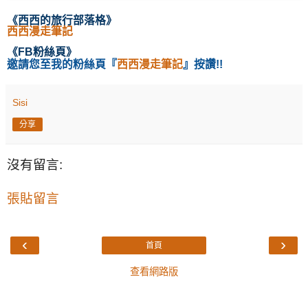
《西西的旅行部落格
》
西西漫走筆記
《
FB粉絲頁
》
邀請您至我的粉絲頁
『
西西漫走筆記
』按讚!!
Sisi
分享
沒有留言:
張貼留言
‹
›
首頁
查看網路版