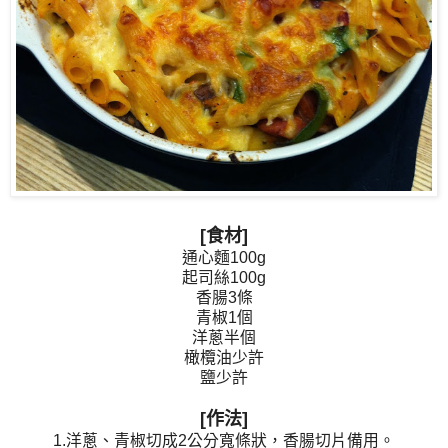
[食材]
通心麵100g
起司絲100g
香腸3條
青椒1個
洋蔥半個
橄欖油少許
鹽少許
[作法]
1.洋蔥、青椒切成2公分寬條狀，香腸切片備用。