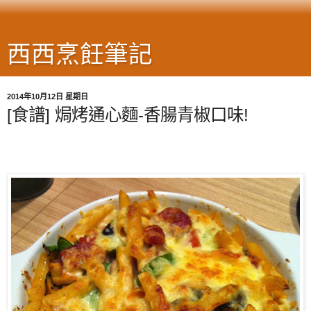
西西烹飪筆記
2014年10月12日 星期日
[食譜] 焗烤通心麵-香腸青椒口味!