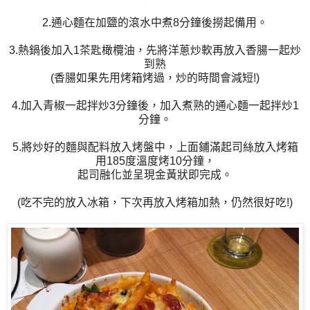
2.通心麵在加鹽的滾水中煮8分鐘後撈起備用。
3.熱鍋後加入1茶匙橄欖油，先將洋蔥炒軟再放入香腸一起炒
到熟
(香腸如果先用烤箱烤過，炒的時間會減短!)
4.加入青椒一起拌炒3分鐘後，加入煮熟的通心麵一起拌炒1
分鐘。
5.將炒好的麵與配料放入烤盤中，上面鋪滿起司絲放入烤箱
用185度溫度烤10分鐘，
起司融化並呈現金黃狀即完成。
(吃不完的放入冰箱，下次再放入烤箱加熱，仍然很好吃!)