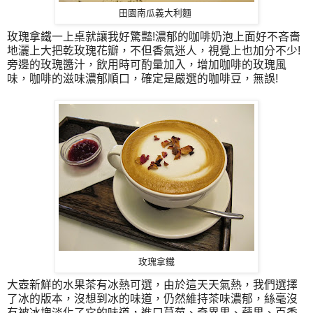
田園南瓜義大利麵
玫瑰拿鐵一上桌就讓我好驚豔!濃郁的咖啡奶泡上面好不吝嗇
地灑上大把乾玫瑰花瓣，不但香氣迷人，視覺上也加分不少!
旁邊的玫瑰醬汁，飲用時可酌量加入，增加咖啡的玫瑰風
味，咖啡的滋味濃郁順口，確定是嚴選的咖啡豆，無誤!
玫瑰拿鐵
大壺新鮮的水果茶有冰熱可選，由於這天天氣熱，我們選擇
了冰的版本，沒想到冰的味道，仍然維持茶味濃郁，絲毫沒
有被冰塊淡化了它的味道，進口草莓、奇異果、蘋果、百香