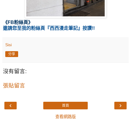
《
FB粉絲頁
》
邀請您至我的粉絲頁
『
西西漫走筆記
』按讚!!
Sisi
分享
沒有留言:
張貼留言
‹
›
首頁
查看網路版