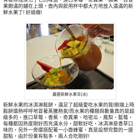
果飽滿的鋪在上頭，壺內與飲用杯中都大方地放入滿滿的新
鮮水果丁! 好過癮!
嚴選新鮮水果茶(冰)
新鮮水果的冰淇淋鬆餅，滿足了超級愛吃水果的我!剛端上時
鬆餅還熱呼呼地冒著蒸騰熱氣!而水果的種類與數量真的是超
級多的，進口草莓、香蕉、奇異果、哈密瓜、鳳梨、藍莓，
每種都因熟度剛好而充滿水分，甜軟好吃，冰淇淋是香草口
味的，另外一旁還搭配著一小壺蜂蜜，真是設想完整的一道
甜點，由於份量有點多，兩人合吃剛好!