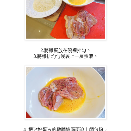
2.將雞蛋放在碗裡拌勻。
3.將雞排均勻浸裹上一層蛋液。
4. 把沾好蛋液的雞腿排兩面滾上麵包粉。