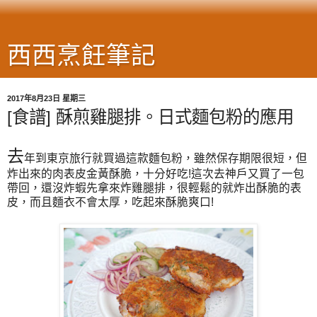
西西烹飪筆記
2017年8月23日 星期三
[食譜] 酥煎雞腿排。日式麵包粉的應用
去
年到東京旅行就買過這款麵包粉，雖然保存期限很短，但
炸出來的肉表皮金黃酥脆，十分好吃!這次去神戶又買了一包
帶回，還沒炸蝦先拿來炸雞腿排，很輕鬆的就炸出酥脆的表
皮，而且麵衣不會太厚，吃起來酥脆爽口!