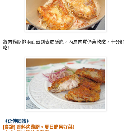
將肉雞腿排兩面煎到表皮酥脆，內層肉質仍舊軟嫩，十分好
吃!
《
延伸閱讀》
[食譜] 香料烤雞腿。夏日簡易好菜!