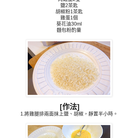
鹽2茶匙
胡椒粉1茶匙
雞蛋1個
葵花油30ml
麵包粉酌量
[作法]
1.將雞腿排兩面抹上鹽、胡椒，靜置半小時。