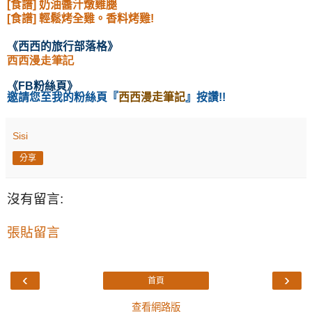
[食譜] 奶油醬汁燉雞腿
[食譜] 輕鬆烤全雞。香料烤雞!
《西西的旅行部落格》
西西漫走筆記
《
FB粉絲頁
》
邀請您至我的粉絲頁
『
西西漫走筆記
』按讚!!
Sisi
分享
沒有留言:
張貼留言
‹
›
首頁
查看網路版