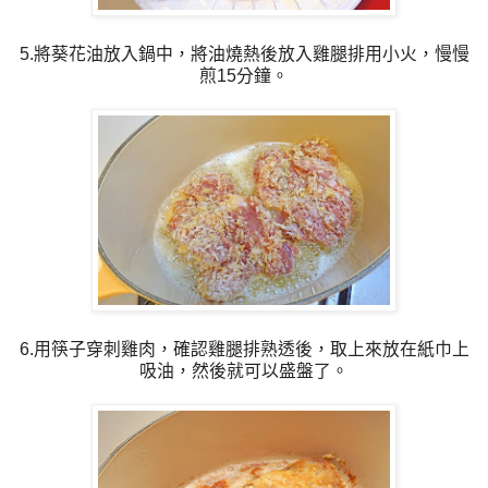
5.將葵花油放入鍋中，將油燒熱後放入雞腿排用小火，慢慢
煎15分鐘。
6.用筷子穿刺雞肉，確認雞腿排熟透後，取上來放在紙巾上
吸油，然後就可以盛盤了。