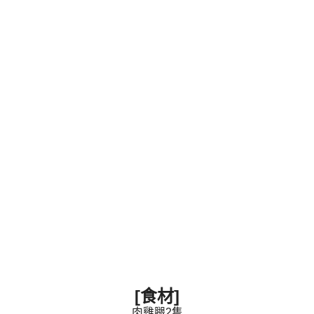
[食材]
肉雞腿2隻