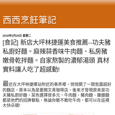
西西烹飪筆記
2018年5月29日 星期二
[食記] 新店大坪林捷運美食推薦--功夫豬
私廚好麵。麻辣蒜香味牛肉麵、私房豬
嫩骨乾拌麵。自家熬製的濃郁湯頭 真材
實料讓人吃了超感動!
最
近在大坪林捷運站附近的巷弄裡，悄悄開了一間氛圍超好
的麵店，原本以為是要開文青咖啡店，後來才發現原來是功
夫豬私廚好麵，菜色選擇很多元，牛肉麵、豬肉麵、雞腿麵
都是他們的招牌餐點，無論你敢不敢吃牛肉，都可以在這裡
大快朵頤!