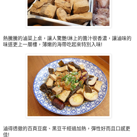
熱騰騰的滷菜上桌，讓人驚艷!淋上的醬汁很香濃，讓滷味的
味道更上一層樓，薄嫩的海帶吃起來特別入味!
滷得透徹的百頁豆腐、黑豆干經過加熱，彈性好而且口感更
佳!