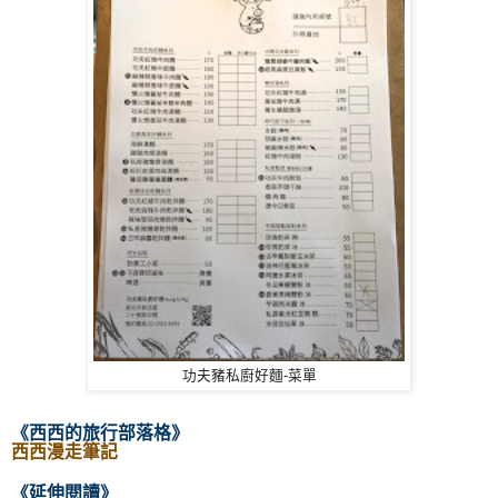
功夫豬私廚好麵-菜單
《西西的旅行部落格
》
西西漫走筆記
《延伸閱讀
》