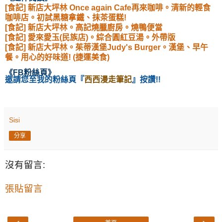
[食記] 新店大坪林 Once again Cafe再來咖啡。清新的輕食
咖啡店。初試黑糖拿鐵、抹茶蛋糕!
[食記] 新店大坪林。高記燒臘廚房。燒鴨便當
[食記] 愛來愛玉(民族店)。綜合圓紅豆湯。外帶版
[食記] 新店大坪林。茱蒂漢堡Judy's Burger。漢堡、早午
餐。用心的好味道! (捷運美食)
《
FB粉絲頁
》
邀請您至我的粉絲頁
『
西西漫走筆記
』按讚!!
Sisi
分享
沒有留言:
張貼留言