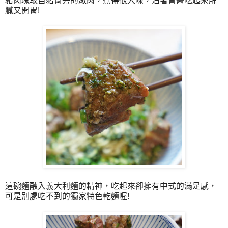
豬肉塊取自豬骨旁的嫩肉，煮得很入味，沾著青醬吃起來解
膩又開胃!
這碗麵融入義大利麵的精神，吃起來卻擁有中式的滿足感，
可是別處吃不到的獨家特色乾麵喔!