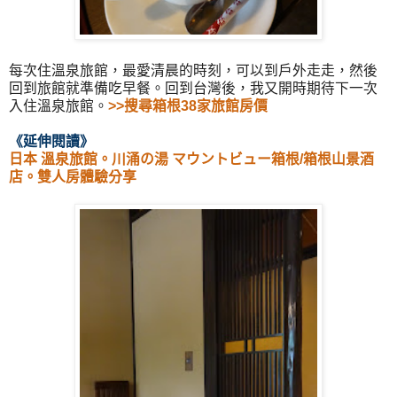
每次住溫泉旅館，最愛清晨的時刻，可以到戶外走走，然後
回到旅館就準備吃早餐。回到台灣後，我又開時期待下一次
入住溫泉旅館。
>>搜尋箱根38家旅館房價
《延伸閱讀
》
日本 溫泉旅館。川涌の湯 マウントビュー箱根/箱根山景酒
店。雙人房體驗分享