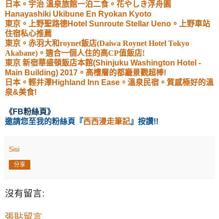
日本。宇治 溫泉旅館一泊二食。花やしき浮舟園
Hanayashiki Ukibune En Ryokan Kyoto
東京。上野聖路德Hotel Sunroute Stellar Ueno。上野車站
住宿私心推薦
東京。赤羽大和roynet飯店(Daiwa Roynet Hotel Tokyo
Akabane)。適合一個人住的高CP值飯店!
東京 新宿華盛頓飯店本館(Shinjuku Washington Hotel -
Main Building) 2017。高樓層的都廳景觀超棒!
日本。輕井澤Highland Inn Ease。溫泉民宿。質感極好的溫
泉&美食!
《
FB粉絲頁
》
邀請您至我的粉絲頁
『
西西漫走筆記
』按讚!!
Sisi
分享
沒有留言:
張貼留言