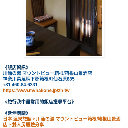
《飯店資訊
》
川涌の湯 マウントビュー箱根/
箱根山景酒店
神奈川県足柄下郡箱根町仙石原885
+81 460-84-6331
https://www.mvhakone.jp/zh-tw
《
旅行我中最常用的飯店
搜尋
平台
》
《延伸閱讀
》
日本 溫泉旅館。川涌の湯 マウントビュー箱根/箱根山景酒
店。雙人房體驗分享