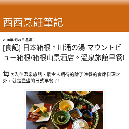
西西烹飪筆記
2018年7月24日 星期二
[食記] 日本箱根。川涌の湯 マウントビ
ュー箱根/箱根山景酒店。溫泉旅館早餐!
每
次入住溫泉旅館，最令人期待的除了晚餐的會席料理之
外，就是豐盛的日式早餐了!