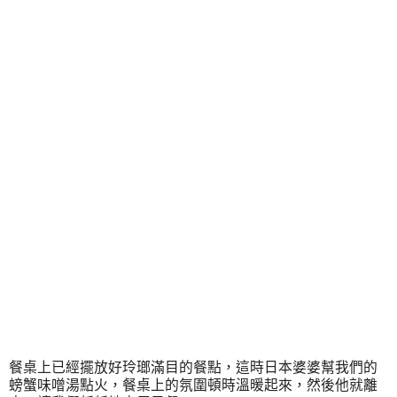
餐桌上已經擺放好玲瑯滿目的餐點，這時日本婆婆幫我們的
螃蟹味噌湯點火，餐桌上的氛圍頓時溫暖起來，然後他就離