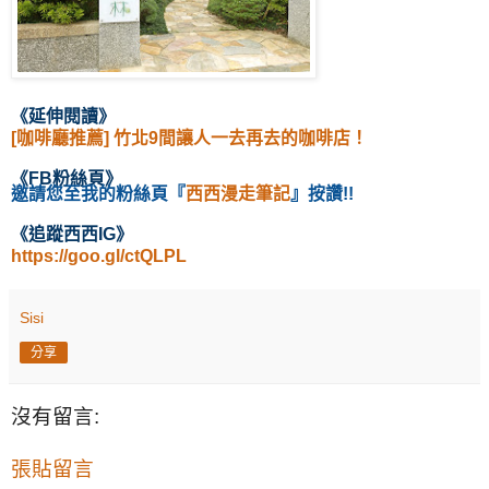
《延伸閱讀
》
[咖啡廳推薦] 竹北9間讓人一去再去的咖啡店！
《
FB粉絲頁
》
邀請您至我的粉絲頁
『
西西漫走筆記
』按讚!!
《
追蹤西西IG
》
https://goo.gl/ctQLPL
Sisi
分享
沒有留言:
張貼留言