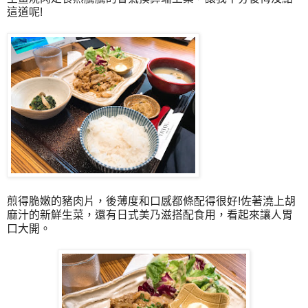
這道呢!
煎得脆嫩的豬肉片，後薄度和口感都條配得很好!佐著澆上胡
麻汁的新鮮生菜，還有日式美乃滋搭配食用，看起來讓人胃
口大開。