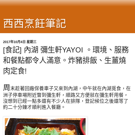
西西烹飪筆記
2017年10月4日 星期三
[食記] 內湖 彌生軒YAYOI 。環境、服務
和餐點都令人滿意。炸豬排飯、生薑燒
肉定食!
周
末趁著回廠保養車子又來到內湖，中午就在內湖覓食，在
洲子停車場附近瞥到彌生軒，順路又方便就在彌生軒用餐，
沒想到已經一點多還有不少人在排隊，登記候位之後還等了
約二十分鐘才順利進入餐廳。