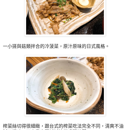
一小搓與菇類拌合的冷菠菜，原汁原味的日式風格。
榨菜絲切得很細緻，跟台式的榨菜吃法完全不同，清爽不油