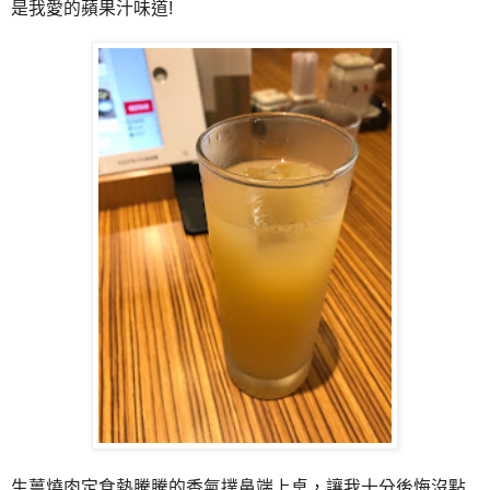
是我愛的蘋果汁味道!
生薑燒肉定食熱騰騰的香氣撲鼻端上桌，讓我十分後悔沒點