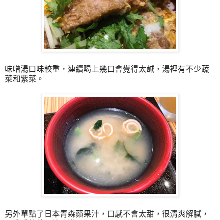
味噌湯口味較重，連續喝上幾口會覺得太鹹，湯裡有不少蔬
菜和紫菜。
另外單點了日本青森蘋果汁，口感不會太甜，很清爽解膩，