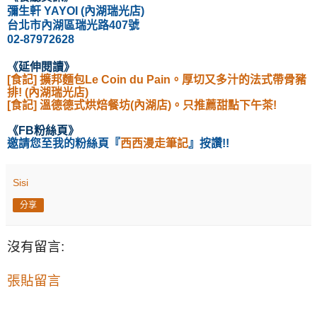
彌生軒 YAYOI (內湖瑞光店)
台北市內湖區瑞光路407號
02-87972628
《延伸閱讀
》
[食記] 擴邦麵包Le Coin du Pain。厚切又多汁的法式帶骨豬
排! (內湖瑞光店)
[食記] 溫德德式烘焙餐坊(內湖店)。只推薦甜點下午茶!
《
FB粉絲頁
》
邀請您至我的粉絲頁
『
西西漫走筆記
』按讚!!
Sisi
分享
沒有留言:
張貼留言