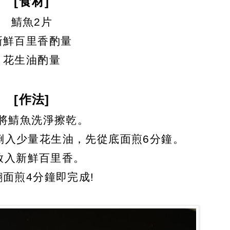
[食材]
鯖魚2片
新鮮百里香酌量
花生油酌量
[作法]
先將鯖魚洗淨擦乾。
倒入少量花生油，先從底面煎6分鐘。
放入新鮮百里香。
翻面煎4分鐘即完成!