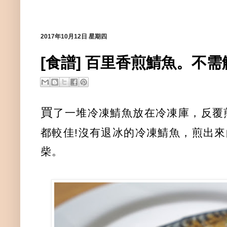
2017年10月12日 星期四
[食譜] 百里香煎鯖魚。不
買
了一堆冷凍鯖魚放在冷凍庫，反覆
都較佳!沒有退冰的冷凍鯖魚，煎出
柴。