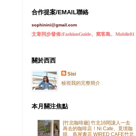
合作提案/EMAIL聯絡
sophinini@gmail.com
文章同步發佈:FashionGuide、窩客島、Mobile01
關於西西
Sisi
檢視我的完整簡介
本月關注焦點
[竹北咖啡廳] 竹北16間讓人一去
再去的咖啡店！Ni Cafe、覓境咖
啡、蔦屋書店 WIRED CAFE竹北