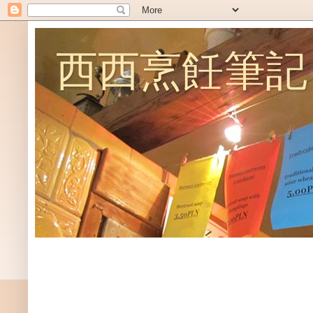
西西烹飪筆記