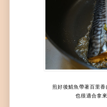
煎好後鯖魚帶著百里香
也很適合拿來