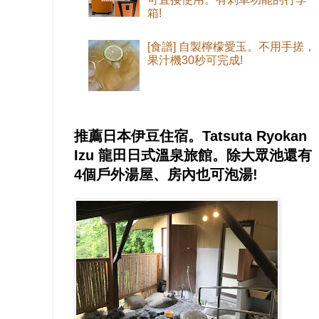
箱!
[食譜] 自製檸檬愛玉。不用手搓，
果汁機30秒可完成!
推薦日本伊豆住宿。Tatsuta Ryokan
Izu 龍田日式溫泉旅館。除大眾池還有
4個戶外湯屋、房內也可泡湯!