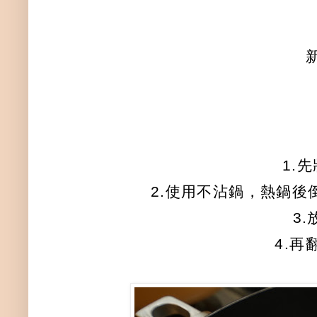
1.
2.使用不沾鍋，熱鍋後
3.
4.再