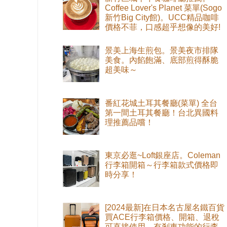
Coffee Lover's Planet 菜單(Sogo
新竹Big City館)。UCC精品咖啡
價格不菲，口感超乎想像的美好!
景美上海生煎包。景美夜市排隊
美食。內餡飽滿、底部煎得酥脆
超美味～
番紅花城土耳其餐廳(菜單) 全台
第一間土耳其餐廳！台北異國料
理推薦品嚐！
東京必逛~Loft銀座店。Coleman
行李箱開箱～行李箱款式價格即
時分享！
[2024最新]在日本名古屋名鐵百貨
買ACE行李箱價格、開箱、退稅
可直接使用。有剎車功能的行李