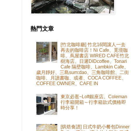
熱門文章
[竹北咖啡廳] 竹北16間讓人一去
再去的咖啡店！Ni Cafe、覓境咖
啡、蔦屋書店 WIRED CAFE竹北
樹海店、日遲DIDcoffee、Tonari
Cafe 隔壁咖啡、Lambkin Cafe、
歲月靜好、三島sum:dao、三角咖啡館、二街
咖啡、月讀書咖、或者、COCA COFFEE、
COFFEE OWNER、CAFE IN
東京必逛~Loft銀座店。Coleman
行李箱開箱～行李箱款式價格即
時分享！
[烘焙食譜] 日式牛奶小餐包Dinner