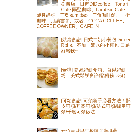
樹海店、日遲DIDcoffee、Tonari
Cafe 隔壁咖啡、Lambkin Cafe、
歲月靜好、三島sum:dao、三角咖啡館、二街
咖啡、月讀書咖、或者、COCA COFFEE、
COFFEE OWNER、CAFE IN
[烘焙食譜] 日式牛奶小餐包Dinner
Rolls。不加一滴水的小麵包 口感
好鬆軟~
[食譜] 簡易鬆餅食譜。自製鬆餅
粉、美式鬆餅食譜(鬆餅粉比例)!
[可頌食譜] 可頌新手必看方法！酥
皮可頌/丹麥可頌/法式可頌/蜂巢可
頌/千層可頌做法
新竹巨城早午餐咖啡廳推薦。