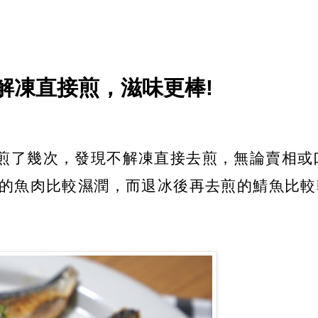
需解凍直接煎，滋味更棒!
煎了幾次，發現不解凍直接去煎，無論賣相或
來的魚肉比較濕潤，而退冰後再去煎的鯖魚比較