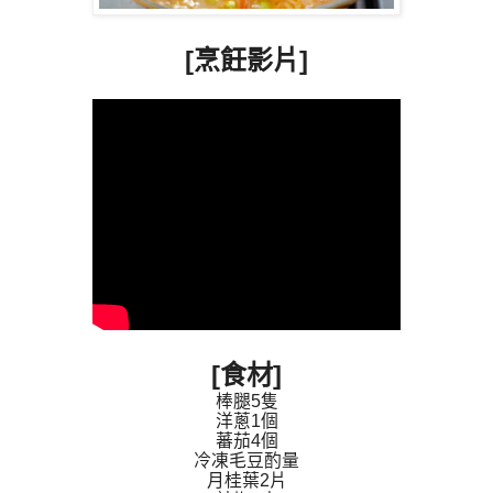
[
烹飪影片
]
[
食材]
棒腿5隻
洋蔥1個
蕃茄4個
冷凍毛豆酌量
月桂葉2片