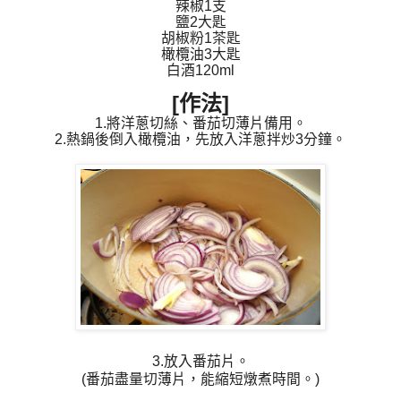
辣椒1支
鹽2大匙
胡椒粉1茶匙
橄欖油3大匙
白酒120ml
[作法]
1.將洋蔥切絲、番茄切薄片備用。
2.熱鍋後倒入橄欖油，先放入洋蔥拌炒3分鐘。
3.放入番茄片。
(番茄盡量切薄片，能縮短燉煮時間。)