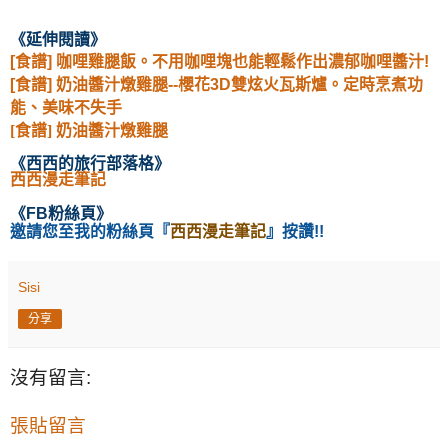
《延伸閱讀
》
[食譜] 咖哩雞腿飯。不用咖哩塊也能輕鬆作出濃郁咖哩醬汁!
[食譜] 奶油醬汁燉雞腿--櫻花3D雙炫火瓦斯爐。定時烹煮功
能、美味不失手
[食譜] 奶油醬汁燉雞腿
《西西的旅行部落格
》
西西漫走筆記
《
FB粉絲頁
》
邀請您至我的粉絲頁
『
西西漫走筆記
』按讚!!
Sisi
分享
沒有留言:
張貼留言