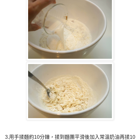
3.用手揉麵約10分鐘，揉到麵團平滑後加入常溫奶油再揉10