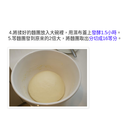
4.將揉好的麵團放入大碗裡，用濕布蓋上
發酵1.5小時
。
5.等麵團發到原來的2倍大，將麵團取出
分切成16等分
。