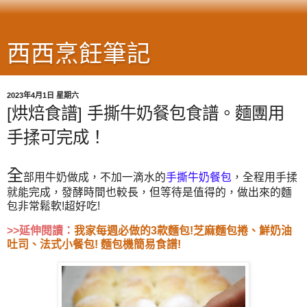
西西烹飪筆記
2023年4月1日 星期六
[烘焙食譜] 手撕牛奶餐包食譜。麵團用
手揉可完成！
全
部用牛奶做成
，不加一滴水的
手撕牛奶
餐包
，全程用手揉
就能完成，發酵時間也較長，但等待是值得的，做出來的麵
包非常
鬆軟
!超好吃!
>>延伸閱讀：
我家每週必做的3款麵包!芝麻麵包捲、鮮奶油
吐司、法式小餐包! 麵包機簡易食譜!