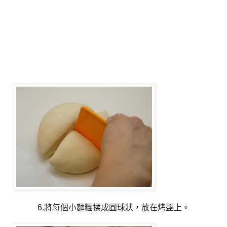
6.將每個小麵糰揉成圓球狀，放在烤盤上。