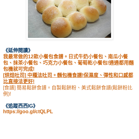
《延伸閱讀
》
我最常做的12款小餐包食譜。日式牛奶小餐包、南瓜小餐
包、抹茶小餐包、巧克力小餐包、葡萄乾小餐包!通通都用麵
包機就可完成!
[烘焙吐司] 中種法吐司。麵包機食譜!保濕度、彈性和口感都
比直接法更好!
[食譜] 簡易鬆餅食譜。自製鬆餅粉、美式鬆餅食譜(鬆餅粉比
例)!
《
追蹤西西IG
》
https://goo.gl/ctQLPL