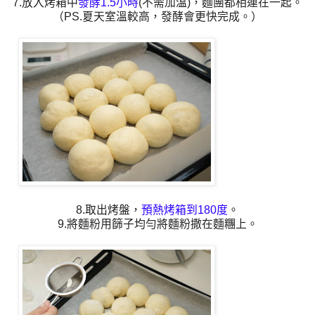
7.放入烤箱中
發酵1.5小時
(不需加溫)，麵團都相連在一起。
（PS.夏天室溫較高，發酵會更快完成。）
8.取出烤盤，
預熱烤箱到180度
。
9.將麵粉用篩子均勻將麵粉撒在麵糰上。