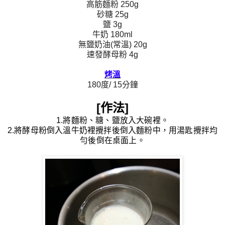
高筋麵粉 250g
砂糖 25g
鹽 3g
牛奶 180ml
無鹽奶油(常溫) 20g
速發酵母粉 4g
烤溫
180度/ 15分鐘
[作法]
1.將麵粉、糖、鹽放入大碗裡。
2.將酵母粉倒入溫牛奶裡攪拌後倒入麵粉中，用湯匙攪拌均
勻後倒在桌面上。