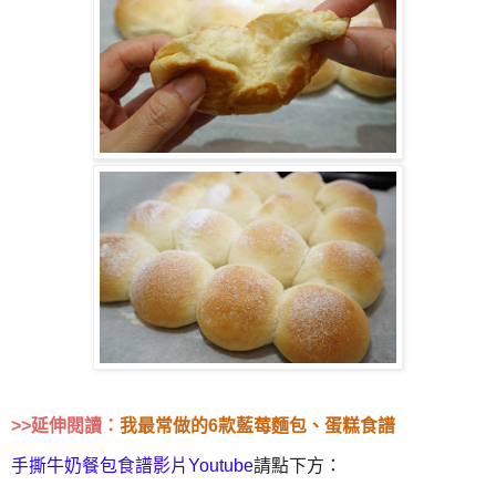
>>延伸閱讀：
我最常做的6款藍莓麵包、蛋糕食譜
手撕牛奶餐包食譜影片Youtube
請點下方：