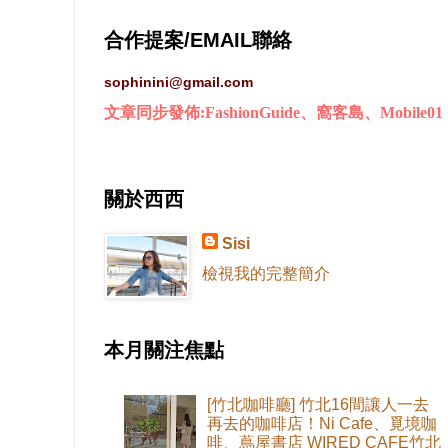
合作提案/EMAIL聯絡
sophinini@gmail.com
文章同步發佈:FashionGuide、窩客島、Mobile01
關於西西
Sisi
檢視我的完整簡介
本月關注焦點
[竹北咖啡廳] 竹北16間讓人一去
再去的咖啡店！Ni Cafe、覓境咖
啡、蔦屋書店 WIRED CAFE竹北