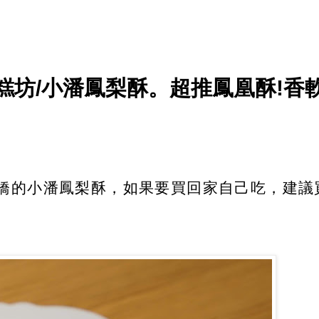
蛋糕坊/小潘鳳梨酥。超推鳳凰酥!香
橋的小潘鳳梨酥，如果要買回家自己吃，建議