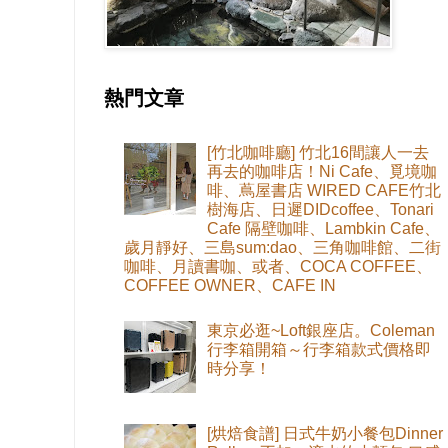
熱門文章
[竹北咖啡廳] 竹北16間讓人一去
再去的咖啡店！Ni Cafe、覓境咖
啡、蔦屋書店 WIRED CAFE竹北
樹海店、日遲DIDcoffee、Tonari
Cafe 隔壁咖啡、Lambkin Cafe、
歲月靜好、三島sum:dao、三角咖啡館、二街
咖啡、月讀書咖、或者、COCA COFFEE、
COFFEE OWNER、CAFE IN
東京必逛~Loft銀座店。Coleman
行李箱開箱～行李箱款式價格即
時分享！
[烘焙食譜] 日式牛奶小餐包Dinner