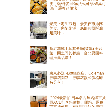
皮可頌/丹麥可頌/法式可頌/蜂巢可
頌/千層可頌做法
景美上海生煎包。景美夜市排隊
美食。內餡飽滿、底部煎得酥脆
超美味～
番紅花城土耳其餐廳(菜單) 全台
第一間土耳其餐廳！台北異國料
理推薦品嚐！
東京必逛~Loft銀座店。Coleman
行李箱開箱～行李箱款式價格即
時分享！
[2024最新]在日本名古屋名鐵百貨
買ACE行李箱價格、開箱、退稅
可直接使用。有剎車功能的行李