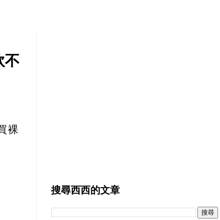
軟不
買裸
搜尋西西的文章