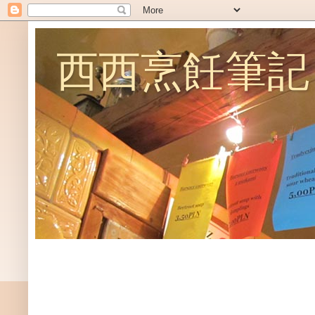
西西烹飪筆記