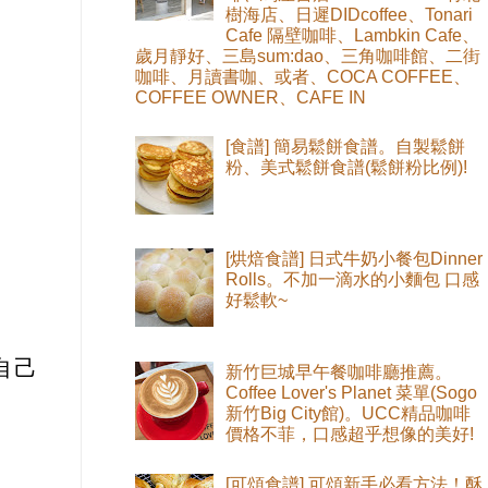
樹海店、日遲DIDcoffee、Tonari
Cafe 隔壁咖啡、Lambkin Cafe、
歲月靜好、三島sum:dao、三角咖啡館、二街
咖啡、月讀書咖、或者、COCA COFFEE、
COFFEE OWNER、CAFE IN
[食譜] 簡易鬆餅食譜。自製鬆餅
粉、美式鬆餅食譜(鬆餅粉比例)!
[烘焙食譜] 日式牛奶小餐包Dinner
Rolls。不加一滴水的小麵包 口感
好鬆軟~
自己
新竹巨城早午餐咖啡廳推薦。
Coffee Lover's Planet 菜單(Sogo
新竹Big City館)。UCC精品咖啡
價格不菲，口感超乎想像的美好!
[可頌食譜] 可頌新手必看方法！酥