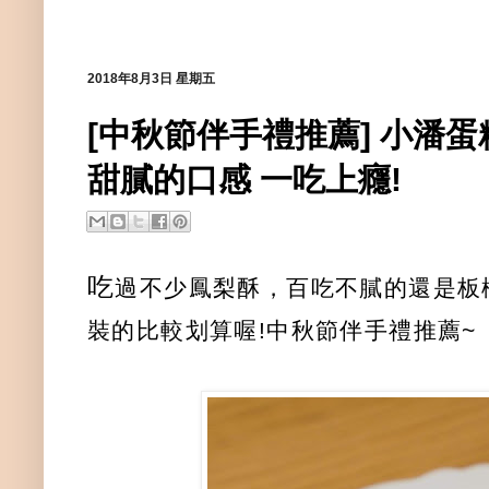
2018年8月3日 星期五
[中秋節伴手禮推薦] 小潘
甜膩的口感 一吃上癮!
吃
過不少鳳梨酥，百吃不膩的還是板
裝的比較划算喔!中秋節伴手禮推薦~