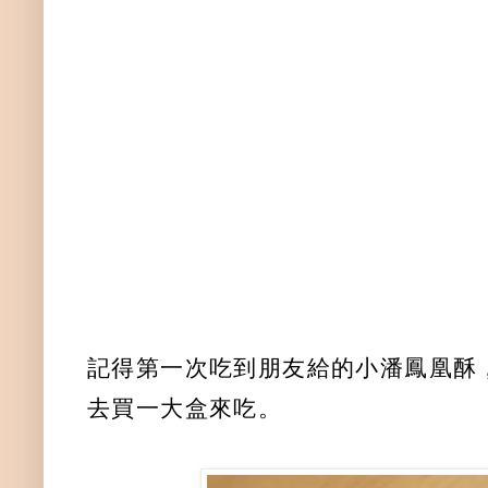
記得第一次吃到朋友給的小潘鳳凰酥
去買一大盒來吃。