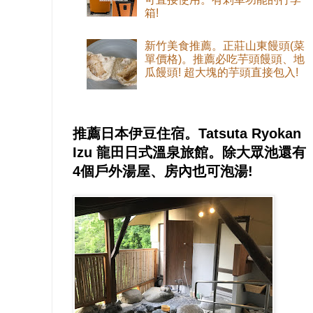
箱!
新竹美食推薦。正莊山東饅頭(菜
單價格)。推薦必吃芋頭饅頭、地
瓜饅頭! 超大塊的芋頭直接包入!
推薦日本伊豆住宿。Tatsuta Ryokan
Izu 龍田日式溫泉旅館。除大眾池還有
4個戶外湯屋、房內也可泡湯!