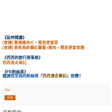
《延伸閱讀》
[食譜] 蔥燒豬肉片。簡易便當菜
[食譜] 香煎馬鈴薯紅蘿蔔+豬肉。簡易便當食譜
《西西的旅行部落格》
西西漫走筆記
《
FB粉絲頁
》
邀請您至我的粉絲頁
『
西西漫走筆記
』按讚!!
Sisi
分享