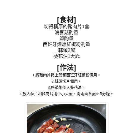
[食材]
切得稍厚的豬肉片1盒
鴻喜菇酌量
鹽酌量
西班牙煙燻紅椒粉酌量
蒜頭2瓣
葵花油1大匙
[作法]
1.將豬肉片撒上鹽和西班牙紅椒粉備用。
2.蒜頭切片備用。
3.熱鍋後倒入葵花油。
4.放入蒜片和豬肉片用中小火煎，將兩面各煎4~5分鐘。