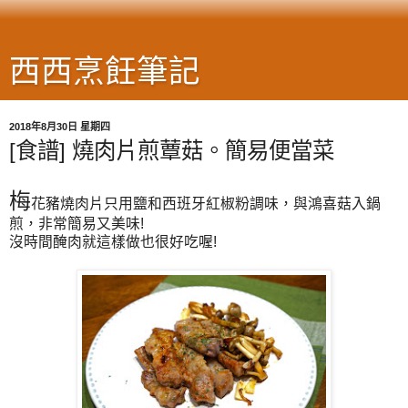
西西烹飪筆記
2018年8月30日 星期四
[食譜] 燒肉片煎蕈菇。簡易便當菜
梅
花豬燒肉片只用鹽和西班牙紅椒粉調味，與鴻喜菇入鍋
煎，非常簡易又美味!
沒時間醃肉就這樣做也很好吃喔!