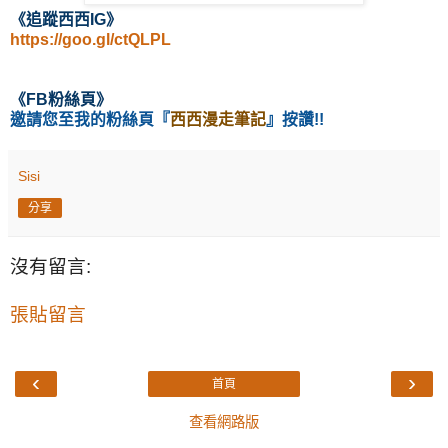
《
追蹤西西IG
》
https://goo.gl/ctQLPL
《
FB粉絲頁
》
邀請您至我的粉絲頁
『
西西漫走筆記
』按讚!!
Sisi
分享
沒有留言:
張貼留言
‹
›
首頁
查看網路版