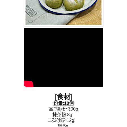
[食材]
份量:10個
高筋麵粉 300g
抹茶粉 8g
二號砂糖 12g
鹽 5g