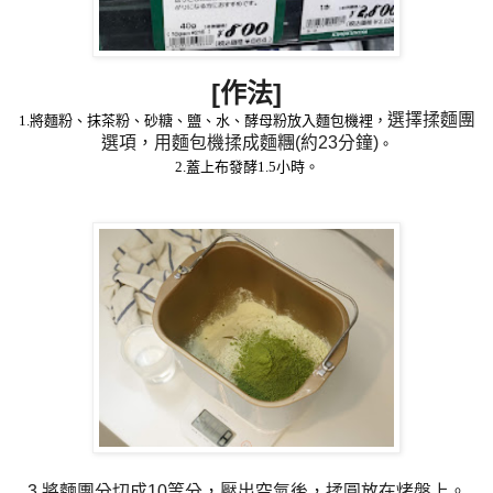
[作法]
選擇揉麵團
1.將麵粉、抹茶粉、砂糖、鹽、水、酵母粉放入麵包機裡
，
選項，用麵包機揉成麵糰(約23分鐘)
。
2.蓋上布發酵1.5小時。
3.將麵團分切成10等分，壓出空氣後，揉圓放在烤盤上。