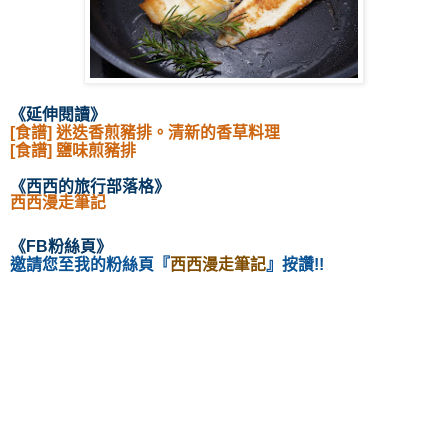
《延伸閱讀
》
[食譜] 迷迭香煎豬排。清新的香草料理
[食譜] 鹽味煎豬排
《西西的旅行部落格
》
西西漫走筆記
《
FB粉絲頁
》
邀請您至我的粉絲頁
『
西西漫走筆記
』按讚!!