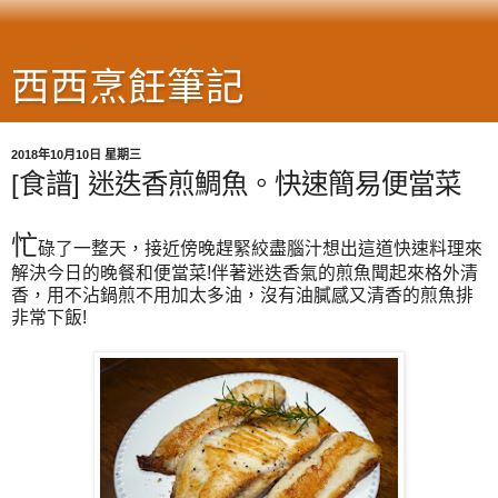
西西烹飪筆記
2018年10月10日 星期三
[食譜] 迷迭香煎鯛魚。快速簡易便當菜
忙
碌了一整天，接近傍晚趕緊絞盡腦汁想出這道快速料理來
解決今日的晚餐和便當菜!伴著迷迭香氣的煎魚聞起來格外清
香，用不沾鍋煎不用加太多油，沒有油膩感又清香的煎魚排
非常下飯!