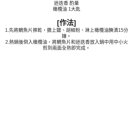
迷迭香 酌量
橄欖油 1大匙
[作法]
1.先將鯛魚片擦乾，撒上鹽、胡椒粉、淋上橄欖油醃漬15分
鐘。
2.熱鍋後倒入橄欖油，
將鯛魚片和迷迭香放入鍋中用中小火
煎到兩面全熟即完成。