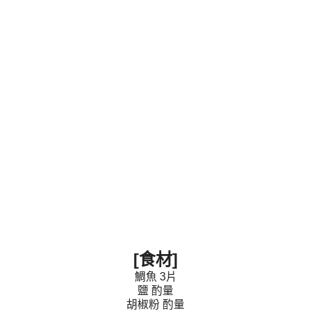
[食材]
鯛魚 3片
鹽 酌量
胡椒粉 酌量