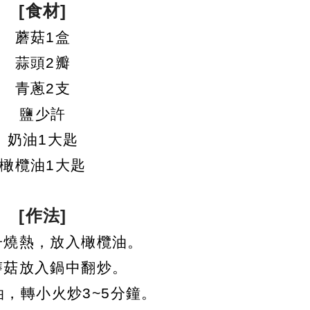
[食材]
蘑菇1盒
蒜頭2瓣
青蔥2支
鹽少許
奶油1大匙
橄欖油1大匙
[作法]
子燒熱，放入橄欖油。
將蘑菇放入鍋中翻炒。
油，轉小火炒3~5分鐘。