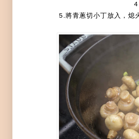
5.將青蔥切小丁放入，熄