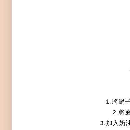
1.將鍋
2.
3.加入奶