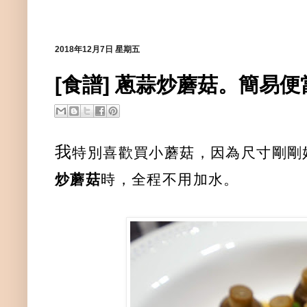
2018年12月7日 星期五
[食譜] 蔥蒜炒蘑菇。簡易便
我
特別喜歡買小蘑菇，因為尺寸剛剛
炒蘑菇
時，全程不用加水。