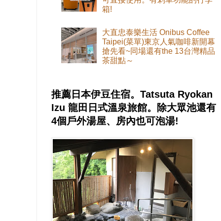
箱!
大直忠泰樂生活 Onibus Coffee
Taipei(菜單)東京人氣咖啡新開幕
搶先看~同場還有the 13台灣精品
茶甜點～
推薦日本伊豆住宿。Tatsuta Ryokan
Izu 龍田日式溫泉旅館。除大眾池還有
4個戶外湯屋、房內也可泡湯!