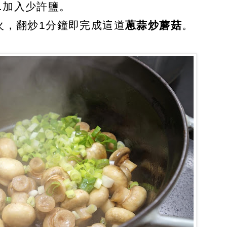
4.加入少許鹽。
火，翻炒1分鐘即完成這道
蔥蒜炒蘑菇
。