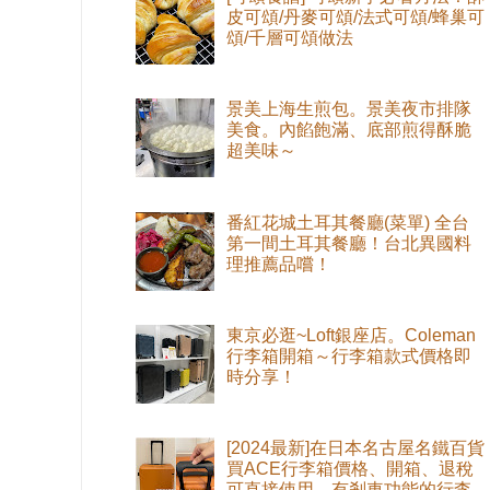
皮可頌/丹麥可頌/法式可頌/蜂巢可
頌/千層可頌做法
景美上海生煎包。景美夜市排隊
美食。內餡飽滿、底部煎得酥脆
超美味～
番紅花城土耳其餐廳(菜單) 全台
第一間土耳其餐廳！台北異國料
理推薦品嚐！
東京必逛~Loft銀座店。Coleman
行李箱開箱～行李箱款式價格即
時分享！
[2024最新]在日本名古屋名鐵百貨
買ACE行李箱價格、開箱、退稅
可直接使用。有剎車功能的行李