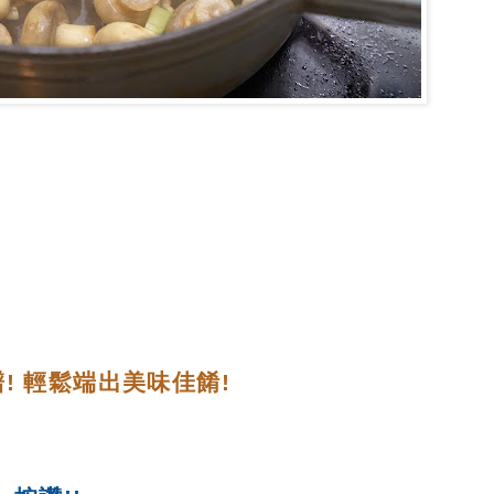
! 輕鬆端出美味佳餚!