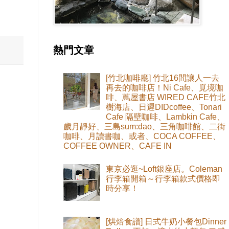
熱門文章
[竹北咖啡廳] 竹北16間讓人一去
再去的咖啡店！Ni Cafe、覓境咖
啡、蔦屋書店 WIRED CAFE竹北
樹海店、日遲DIDcoffee、Tonari
Cafe 隔壁咖啡、Lambkin Cafe、
歲月靜好、三島sum:dao、三角咖啡館、二街
咖啡、月讀書咖、或者、COCA COFFEE、
COFFEE OWNER、CAFE IN
東京必逛~Loft銀座店。Coleman
行李箱開箱～行李箱款式價格即
時分享！
[烘焙食譜] 日式牛奶小餐包Dinner