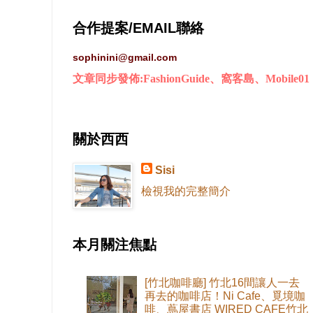
合作提案/EMAIL聯絡
sophinini@gmail.com
文章同步發佈:FashionGuide、窩客島、Mobile01
關於西西
Sisi
檢視我的完整簡介
本月關注焦點
[竹北咖啡廳] 竹北16間讓人一去
再去的咖啡店！Ni Cafe、覓境咖
啡、蔦屋書店 WIRED CAFE竹北