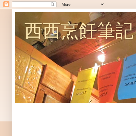
西西烹飪筆記