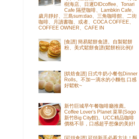
樹海店、日遲DIDcoffee、Tonari
Cafe 隔壁咖啡、Lambkin Cafe、
歲月靜好、三島sum:dao、三角咖啡館、二街
咖啡、月讀書咖、或者、COCA COFFEE、
COFFEE OWNER、CAFE IN
[食譜] 簡易鬆餅食譜。自製鬆餅
粉、美式鬆餅食譜(鬆餅粉比例)!
[烘焙食譜] 日式牛奶小餐包Dinner
Rolls。不加一滴水的小麵包 口感
好鬆軟~
新竹巨城早午餐咖啡廳推薦。
Coffee Lover's Planet 菜單(Sogo
新竹Big City館)。UCC精品咖啡
價格不菲，口感超乎想像的美好!
[可頌食譜] 可頌新手必看方法！酥