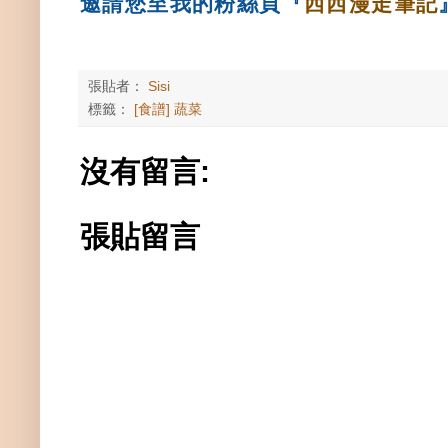
邀請您至我的粉絲頁
『
西西漫走筆記
張貼者：
Sisi
標籤：
[食譜] 蔬菜
沒有留言:
張貼留言