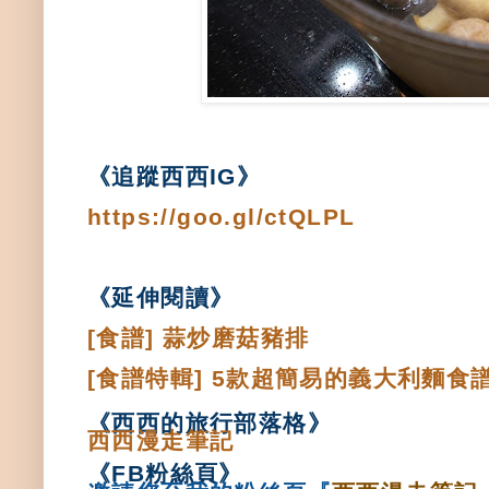
《
追蹤西西IG
》
https://goo.gl/ctQLPL
《延伸閱讀
》
[食譜] 蒜炒磨菇豬排
[食譜特輯] 5款超簡易的義大利麵食譜
《西西的旅行部落格
》
西西漫走筆記
《
FB粉絲頁
》