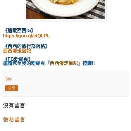
《
追蹤西西IG
》
https://goo.gl/ctQLPL
《西西的旅行部落格
》
西西漫走筆記
《
FB粉絲頁
》
邀請您至我的粉絲頁
『
西西漫走筆記
』按讚!!
Sisi
分享
沒有留言:
張貼留言