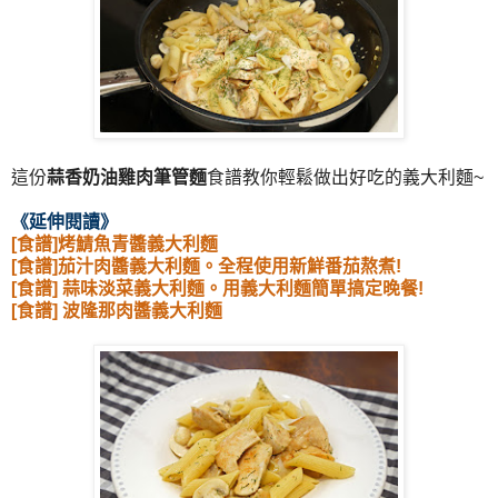
這份
蒜香奶油雞肉筆管麵
食譜教你輕鬆做出好吃的義大利麵~
《延伸閱讀
》
[食譜]烤鯖魚青醬義大利麵
[食譜]茄汁肉醬義大利麵。全程使用新鮮番茄熬煮!
[食譜] 蒜味淡菜義大利麵。用義大利麵簡單搞定晚餐!
[食譜] 波隆那肉醬義大利麵