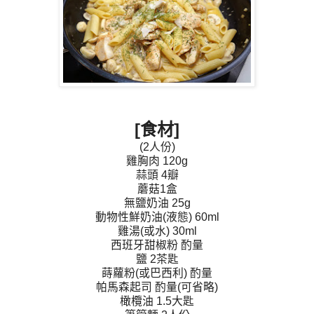
[
食材
]
(2人份)
雞胸肉 120g
蒜頭 4瓣
蘑菇1盒
無鹽奶油 25g
動物性鮮奶油(液態) 60ml
雞湯(或水) 30ml
西班牙甜椒粉 酌量
鹽 2茶匙
蒔蘿粉(或巴西利) 酌量
帕馬森起司 酌量(可省略)
橄欖油 1.5大匙