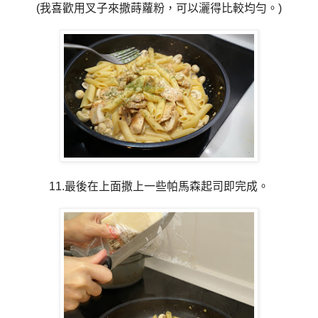
(我喜歡用叉子來撒蒔蘿粉，可以灑得比較均勻。)
11.最後在上面撒上一些帕馬森起司即完成。