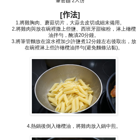
筆管麵 2人份
[
作法
]
1.將雞胸肉、蘑菇切片，大蒜去皮切成細末備用。
2.將雞肉與放在碗裡撒上些鹽、西班牙甜椒粉，淋上橄欖
油拌勻，醃漬20分鐘。
3.將筆管麵放在滾水裡加少許鹽煮12分鐘左右後取出，放
在碗裡淋上些許橄欖油拌勻(避免麵條沾黏)。
4.熱鍋後倒入橄欖油，將雞肉放入鍋中煎。