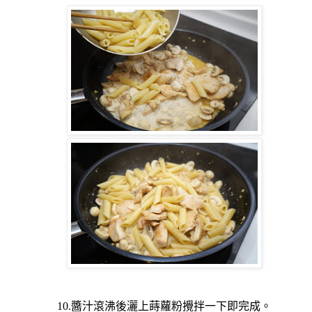
10.醬汁滾沸後灑上蒔蘿粉攪拌一下即完成。