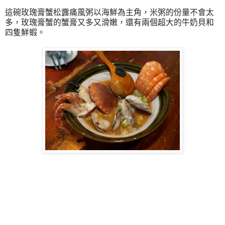
這碗玫瑰膏蟹松露痛風粥以海鮮為主角，米粥的份量不會太
多，玫瑰膏蟹的蟹膏又多又滑嫩，還有兩個超大的牛奶貝和
四隻鮮蝦。