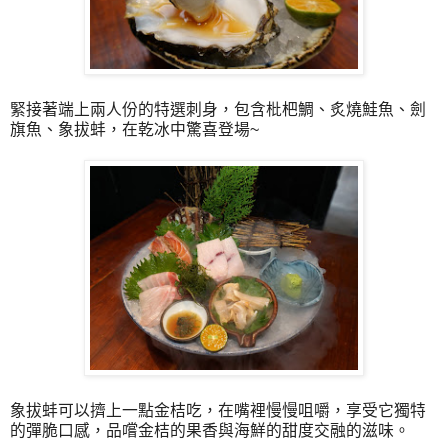
緊接著端上兩人份的特選刺身，包含枇杷鯛、炙燒鮭魚、劍
旗魚、象拔蚌，在乾冰中驚喜登場~
象拔蚌可以擠上一點金桔吃，在嘴裡慢慢咀嚼，享受它獨特
的彈脆口感，品嚐金桔的果香與海鮮的甜度交融的滋味。