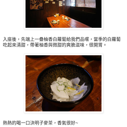
入座後，先端上一疊柚香白蘿蔔給我們品嚐，當季的白蘿蔔
吃起來清甜，帶著柚香與微甜的爽脆滋味，很開胃。
熱熱的喝一口決明子麥茶，香氣很好~