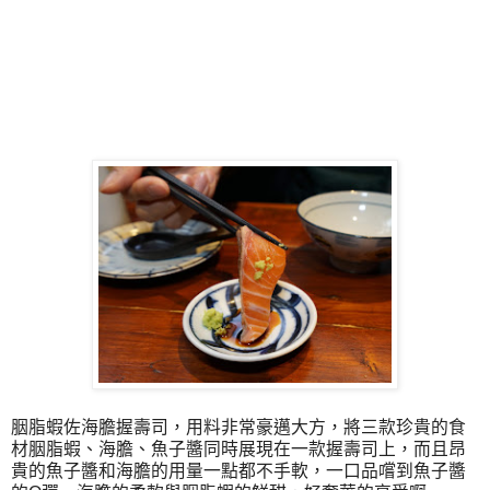
胭脂蝦佐海膽握壽司，用料非常豪邁大方，將三款珍貴的食
材胭脂蝦、海膽、魚子醬同時展現在一款握壽司上，而且昂
貴的魚子醬和海膽的用量一點都不手軟，一口品嚐到魚子醬