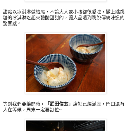
甜點以冰淇淋做結尾，不論大人或小孩都很愛吃，撒上跳跳
糖的冰淇淋吃起來酸酸甜甜的，讓人品嚐到跳脫傳統味道的
驚喜感。
等到我們要離開時，
「
武田信玄
」
店裡已經滿座，門口還有
人在等候，周末一定要訂位~