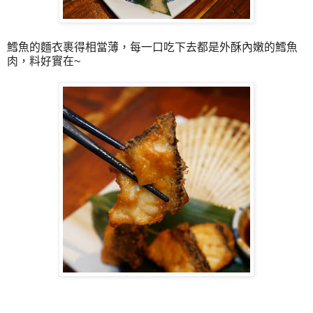
鱈魚的麵衣裹得相當薄，每一口吃下去都是外酥內嫩的鱈魚
肉，料好實在~