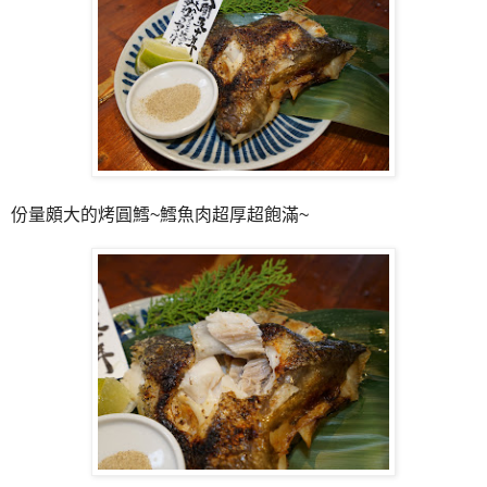
份量頗大的烤圓鱈~鱈魚肉超厚超飽滿~