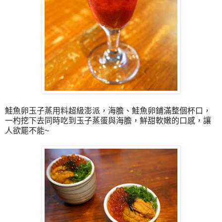
鮭魚卵玉子蒸用料超級澎派，海膽、鮭魚卵鋪滿整個杯口，
一杓挖下去同時吃到玉子蒸蛋與海膽，鮮甜軟嫩的口感，讓
人欲罷不能~