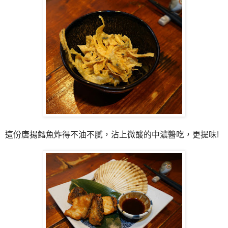
這份唐揚鱈魚炸得不油不膩，沾上微酸的中濃醬吃，更提味!