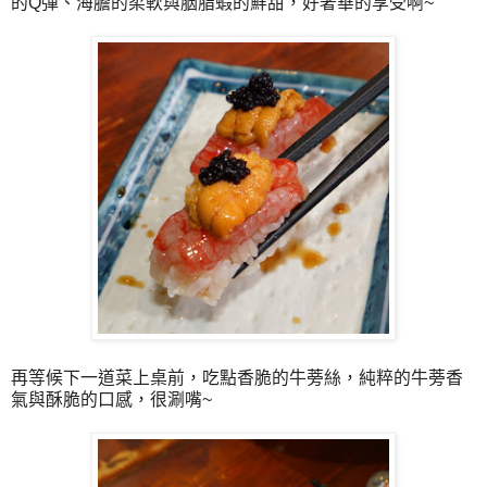
的Q彈、海膽的柔軟與胭脂蝦的鮮甜，好奢華的享受啊~
再等候下一道菜上桌前，吃點香脆的牛蒡絲，純粹的牛蒡香
氣與酥脆的口感，很涮嘴~