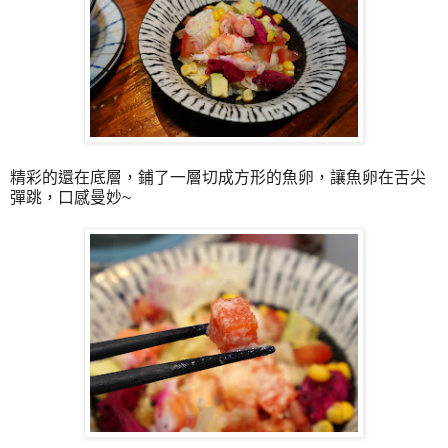
精彩的還在底層，鋪了一層切成方形的魚卵，讓魚卵在舌尖
彈跳，口感曼妙~