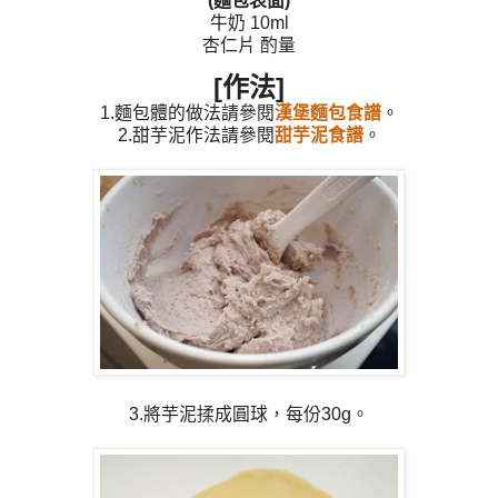
(麵包表面)
牛奶 10ml
杏仁片 酌量
[作法]
1.麵包體的做法請參閱
漢堡麵包食譜
。
2.甜芋泥作法請參閱
甜芋泥食譜
。
3.將芋泥揉成圓球，每份30g。