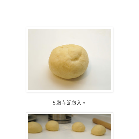
5.將芋泥包入。