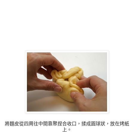
將麵皮從四周往中間靠聚捏合收口，揉成圓球狀，放在烤紙
上。