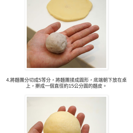
4.將麵團分切成5等分，將麵團揉成圓形，底端朝下放在桌
上，擀成一個直徑約15公分圓的麵皮。