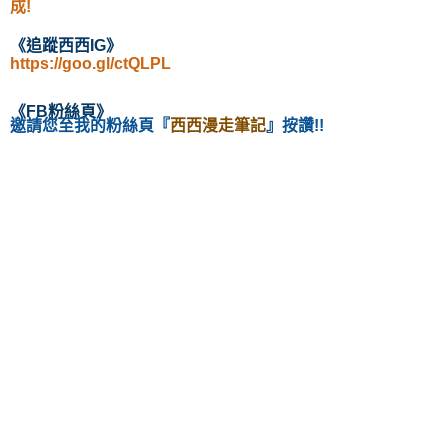
成!
《
追蹤西西IG
》
https://goo.gl/ctQLPL
《
FB粉絲頁
》
邀請您至我的粉絲頁
『
西西漫走筆記
』按讚!!