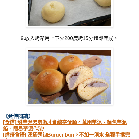
9.放入烤箱用上下火200度烤15分鐘即完成。
《延伸閱讀
》
[食譜] 甜芋泥怎麼做才會綿密滑順。萬用芋泥、麵包芋泥
餡、簡易芋泥作法!
[烘焙食譜] 漢堡麵包Burger bun。不加一滴水 全程手揉完