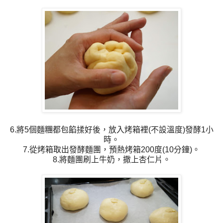
6.將5個麵糰都包餡揉好後，放入烤箱裡(不設溫度)發酵1小
時。
7.從烤箱取出發酵麵團，預熱烤箱200度(10分鐘)。
8.將麵團刷上牛奶，撒上杏仁片。